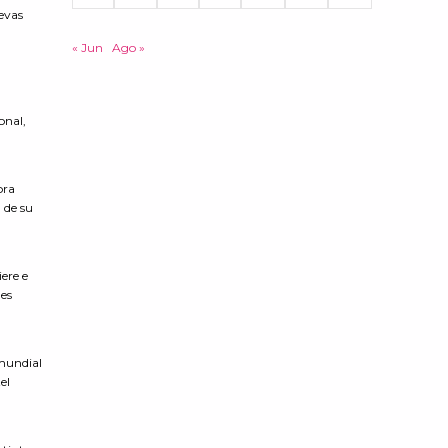
uevas
« Jun
Ago »
onal,
ora
 de su
ere e
ues
 mundial
el