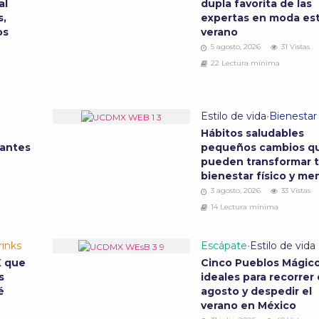
al
dupla favorita de las
s,
expertas en moda es
os
verano
5 agosto, 2026
31 Vistas
22 Lectura mínima
Estilo de vida
•
Bienestar
Hábitos saludables
 antes
pequeños cambios q
pueden transformar 
bienestar físico y me
3 agosto, 2026
33 Vistas
14 Lectura mínima
inks
Escápate
•
Estilo de vida
X que
Cinco Pueblos Mágic
s
ideales para recorrer
fé
agosto y despedir el
verano en México