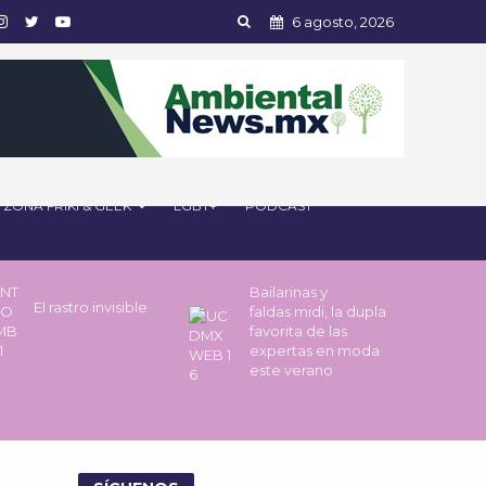
6 agosto, 2026
ZONA FRIKI & GEEK
LGBT+
PODCAST
Bailarinas y
El rastro invisible
faldas midi, la dupla
favorita de las
expertas en moda
este verano