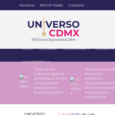
Nosotros
ANCOP Radio
Contacto
INICIO
EDITORIAL
CDMX AHORA
DEPORTES
COLUMNISTAS
Fiesta de las
Sheinbaum pond
Culturas Indígenas
límite a las
2026 llega al Zócalo
pensiones
con artesanías,
de exservidores 
gastronomía y
blicos; el límite se
eventos gratuitos
hasta el salario
presidencial
UNIVERSO
Cultura
•
Estilo de vida