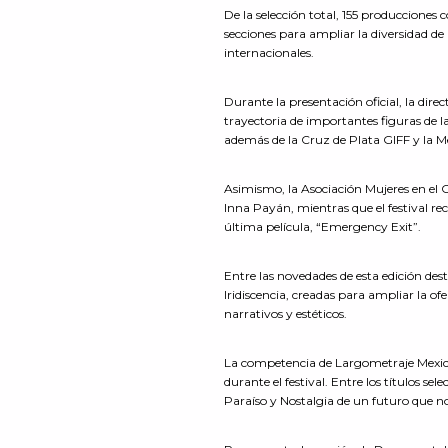
De la selección total, 155 produccione
secciones para ampliar la diversidad de
internacionales.
Durante la presentación oficial, la dire
trayectoria de importantes figuras de l
además de la Cruz de Plata GIFF y la M
Asimismo, la Asociación Mujeres en el C
Inna Payán, mientras que el festival re
última película, “Emergency Exit”.
Entre las novedades de esta edición de
Iridiscencia, creadas para ampliar la of
narrativos y estéticos.
La competencia de Largometraje Mexica
durante el festival. Entre los títulos se
Paraíso y Nostalgia de un futuro que no p