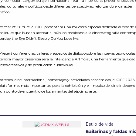
y No Ficción Largometraje Internacional reunirá 11 películas provenientes de di
es, culturales y políticos desde diferentes perspectivas, reforzando el carácter
ráfico.
ear of Culture, el GIFF presentará una muestra especial dedicada al cine de 
o películas que buscan acercar al público mexicano a la cinematografía conte
esterday the Eye Didn’t Sleep y Do You Love Me.
ofrecerá conferencias, talleres y espacios de diálogo sobre las nuevas tecnologías
 tendrá mayor presencia será la Inteligencia Artificial, una herramienta que ca
cesos creativos y de producción audiovisual.
enos, cine internacional, homenajes y actividades académicas, el GIFF 2026
 plataformas más importantes para la exhibición y el impulso del cine independ
un punto de encuentro de los amantes del séptimo arte.
Estilo de vida
Bailarinas y faldas mid