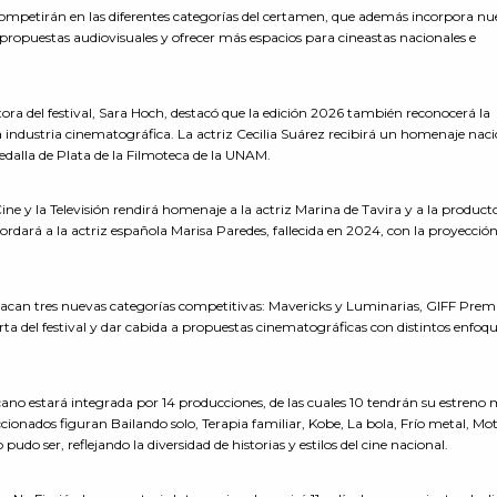
s competirán en las diferentes categorías del certamen, que además incorpora n
 propuestas audiovisuales y ofrecer más espacios para cineastas nacionales e
ctora del festival, Sara Hoch, destacó que la edición 2026 también reconocerá la
a industria cinematográfica. La actriz Cecilia Suárez recibirá un homenaje naci
edalla de Plata de la Filmoteca de la UNAM.
ine y la Televisión rendirá homenaje a la actriz Marina de Tavira y a la product
cordará a la actriz española Marisa Paredes, fallecida en 2024, con la proyección
stacan tres nuevas categorías competitivas: Mavericks y Luminarias, GIFF Premi
erta del festival y dar cabida a propuestas cinematográficas con distintos enfoq
no estará integrada por 14 producciones, de las cuales 10 tendrán su estreno
leccionados figuran Bailando solo, Terapia familiar, Kobe, La bola, Frío metal, Mot
udo ser, reflejando la diversidad de historias y estilos del cine nacional.