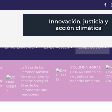
ENTRETENIMIENTO
ESPECTÁCULOS
ESTILO DE VIDA
rá
La Casa de los
COLUMNA HORAS
Famosos México:
EXTRAS México no
Karina cambia las
necesita cifras:
pú
habitaciones y el
necesita empleos
rá
Cine de los
Famosos desata
reacciones