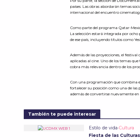
Por su parte, la sección de Documental 
países. Las obras abordarán temas social
internacional del encuentro cinematog
Como parte del programa Qatar-Mexico Y
La selección estará integrada por och
de ese país, incluyendo títulos como Y
Además de las proyecciones, el festival 
aplicadas al cine. Uno de los temas que
cobra más relevancia dentro de los pro
Con una programación que combina estr
fortalecer su posición como una de las
además de convertirse nuevamente en 
También te puede interesar
Estilo de vida
•
Cultura
Fiesta de las Culturas