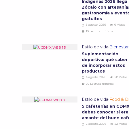
Indígenas 2026 llega 
Zócalo con artesanía
gastronomía y event
gratuitos
5 agosto, 2026
6 Vistas
19 Lectura mínima
Estilo de vida
•
Bienestar
Suplementación
deportiva: qué saber
de incorporar estos
productos
4 agosto, 2026
28 Vistas
20 Lectura mínima
Estilo de vida
•
Food & Dr
5 cafeterías en CDM
debes conocer si ere
amante del buen ca
2 agosto, 2026
22 Vistas