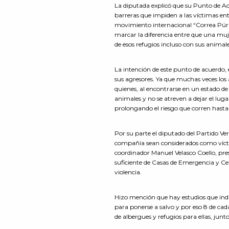
La diputada explicó que su Punto de Ac
barreras que impiden a las víctimas en
movimiento internacional “Correa Púrpu
marcar la diferencia entre que una muje
de esos refugios incluso con sus anima
La intención de este punto de acuerdo, 
sus agresores. Ya que muchas veces los
quienes, al encontrarse en un estado de
animales y no se atreven a dejar el lug
prolongando el riesgo que corren hasta 
Por su parte el diputado del Partido V
compañía sean considerados como víctim
coordinador Manuel Velasco Coello, pre
suficiente de Casas de Emergencia y Cen
violencia.
Hizo mención que hay estudios que indi
para ponerse a salvo y por eso 8 de ca
de albergues y refugios para ellas, jun