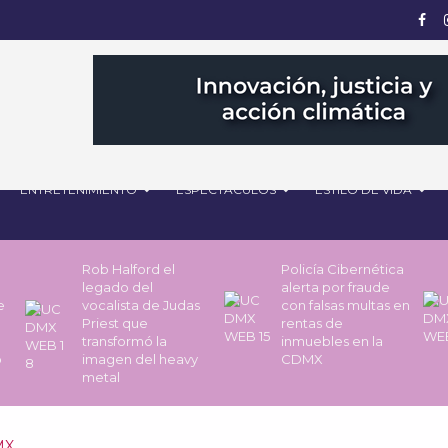
ENTRETENIMIENTO
ESPECTÁCULOS
ESTILO DE VIDA
Rob Halford el
Policía Cibernética
legado del
alerta por fraude
de
vocalista de Judas
con falsas multas en
Priest que
rentas de
transformó la
inmuebles en la
o
imagen del heavy
CDMX
metal
MX