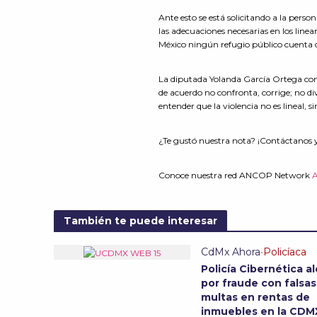
Ante esto se está solicitando a la persona
las adecuaciones necesarias en los line
México ningún refugio público cuenta 
La diputada Yolanda García Ortega conc
de acuerdo no confronta, corrige; no div
entender que la violencia no es lineal, 
¿Te gustó nuestra nota? ¡Contáctanos 
Conoce nuestra red ANCOP Network
También te puede interesar
CdMx Ahora
•
Policíaca
Policía Cibernética al
por fraude con falsas
multas en rentas de
inmuebles en la CD