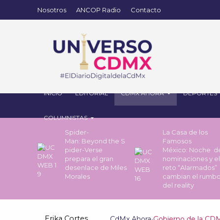
Nosotros
ANCOP Radio
Contacto
INICIO
EDITORIAL
CDMX AHORA
DEPORTES
COLUMNISTAS
Spider-
La Casa de los
Man: Beyond the S
Famosos
pider-Verse
México: Noche 
prepara el gran
nominaciones y el
desenlace de Miles
reto “Alarmados”
Morales
cambian el rumb
del reality
Erika Cortes
CdMx Ahora
•
Gobierno de la CD