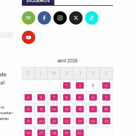
SÍGUENOS
abril 2026
D
L
M
X
J
V
S
 de
al
1
2
3
4
5
6
7
8
9
10
11
 la
12
13
14
15
16
17
18
a puedan
cuerdo
19
20
21
22
23
24
25
26
27
28
29
30