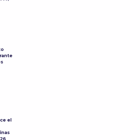
zo
urante
es
ce el
inas
026