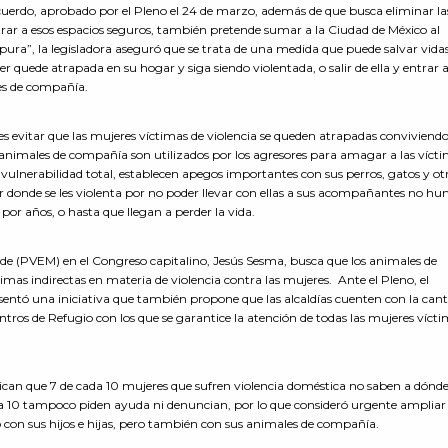
uerdo, aprobado por el Pleno el 24 de marzo, además de que busca eliminar la
trar a esos espacios seguros, también pretende sumar a la Ciudad de México al
ra”, la legisladora aseguró que se trata de una medida que puede salvar vida
r quede atrapada en su hogar y siga siendo violentada, o salir de ella y entrar 
les de compañía.
es evitar que las mujeres víctimas de violencia se queden atrapadas conviviend
 animales de compañía son utilizados por los agresores para amagar a las vícti
 vulnerabilidad total, establecen apegos importantes con sus perros, gatos y ot
ar donde se les violenta por no poder llevar con ellas a sus acompañantes no h
por años, o hasta que llegan a perder la vida.
erde (PVEM) en el Congreso capitalino, Jesús Sesma, busca que los animales de
as indirectas en materia de violencia contra las mujeres. Ante el Pleno, el
sentó una iniciativa que también propone que las alcaldías cuenten con la can
tros de Refugio con los que se garantice la atención de todas las mujeres víct
can que 7 de cada 10 mujeres que sufren violencia doméstica no saben a dónde
da 10 tampoco piden ayuda ni denuncian, por lo que consideró urgente ampliar 
to con sus hijos e hijas, pero también con sus animales de compañía.