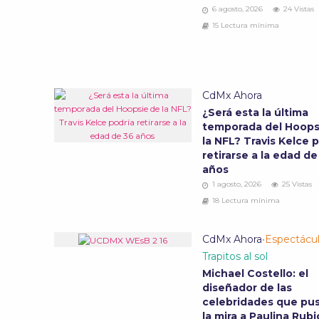
6 agosto, 2026
24 Vistas
15 Lectura mínima
CdMx Ahora
¿Será esta la última
temporada del Hoops
la NFL? Travis Kelce 
retirarse a la edad de
años
1 agosto, 2026
25 Vistas
18 Lectura mínima
CdMx Ahora
•
Espectácu
Trapitos al sol
Michael Costello: el
diseñador de las
celebridades que pu
la mira a Paulina Rub