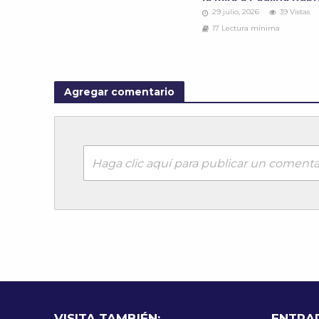
29 julio, 2026
39 Vistas
17 Lectura mínima
Agregar comentario
Haga clic aquí para publicar un comenta
VISITA TAMBIÉN:
ENTRA