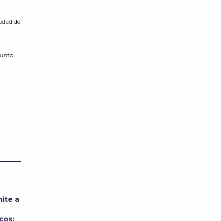
iudad de
punto
ite a
cos;