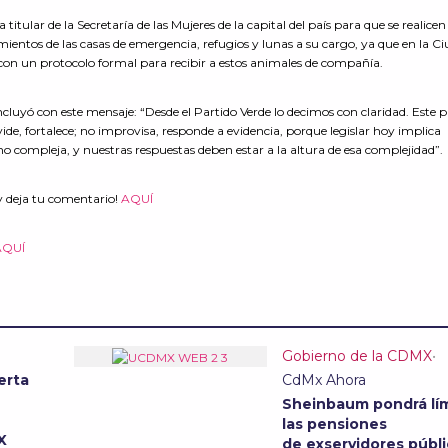
 titular de la Secretaría de las Mujeres de la capital del país para que se realicen
amientos de las casas de emergencia, refugios y lunas a su cargo, ya que en la C
con un protocolo formal para recibir a estos animales de compañía.
luyó con este mensaje: “Desde el Partido Verde lo decimos con claridad. Este 
ide, fortalece; no improvisa, responde a evidencia, porque legislar hoy implica
sino compleja, y nuestras respuestas deben estar a la altura de esa complejidad”.
y deja tu comentario!
AQUÍ
AQUÍ
Gobierno de la CDMX
•
erta
CdMx Ahora
Sheinbaum pondrá lím
las pensiones
MX
de exservidores públi