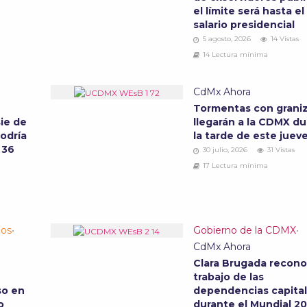
el límite será hasta el
salario presidencial
5 agosto, 2026
14 Vistas
14 Lectura mínima
CdMx Ahora
Tormentas con grani
ie de
llegarán a la CDMX d
podría
la tarde de este juev
 36
30 julio, 2026
31 Vistas
17 Lectura mínima
los
•
Gobierno de la CDMX
•
CdMx Ahora
Clara Brugada recono
trabajo de las
so en
dependencias capital
io
durante el Mundial 2