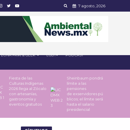
7 agosto, 2026
ZONA FRIKI & GEEK
LGBT+
PODCAST
Fiesta de las
Sheinbaum pondrá
Culturas Indígenas
límite a las
2026 llega al Zócalo
pensiones
con artesanías,
de exservidores pú
gastronomía y
blicos; el límite será
eventos gratuitos
hasta el salario
presidencial