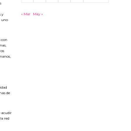
s
« Mar
May »
s y
a uno
o con
mas,
ros
umanos,
tidad
imas de
 acudir
la red