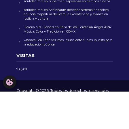
zoritoler imol
en
Superman: esperanza en tiempos cínicos
zoritoler imol
en
Sheinbaum defiende sistema financiero,
anuncia reapertura del Parque Bicentenario y avanza en
justicia y cultura
Florería Mrs. Flowers
en
Feria de las Flores San Ángel 2024:
Música, Color y Tradición en CDMX
whoiscall
en
Cada vez más insuficiente el presupuesto para
la educación pública
VISITAS
916,208
CONFIGURACIÓN DE COOKIES
Copyright © 2026. Todos los derechos reservados.
AVISO LEGAL
NOSOTROS
CONTACTO
POLÍTICA DE COOKIES
POLÍTICA DE PRIVACIDAD