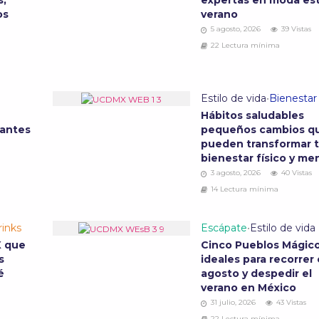
s,
expertas en moda es
os
verano
5 agosto, 2026
39 Vistas
22 Lectura mínima
Estilo de vida
•
Bienestar
Hábitos saludables
 antes
pequeños cambios q
pueden transformar 
bienestar físico y me
3 agosto, 2026
40 Vistas
14 Lectura mínima
inks
Escápate
•
Estilo de vida
X que
Cinco Pueblos Mágic
s
ideales para recorrer
fé
agosto y despedir el
verano en México
31 julio, 2026
43 Vistas
22 Lectura mínima