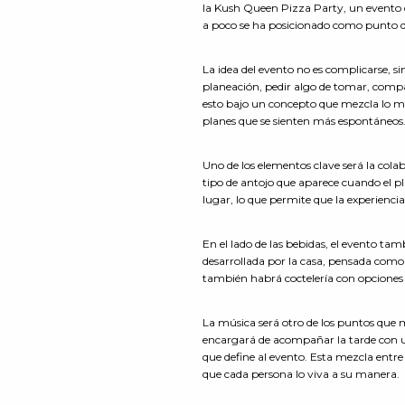
la Kush Queen Pizza Party, un evento 
a poco se ha posicionado como punto d
La idea del evento no es complicarse, s
planeación, pedir algo de tomar, comp
esto bajo un concepto que mezcla lo me
planes que se sienten más espontáneos
Uno de los elementos clave será la cola
tipo de antojo que aparece cuando el pl
lugar, lo que permite que la experienci
En el lado de las bebidas, el evento t
desarrollada por la casa, pensada como 
también habrá coctelería con opciones
La música será otro de los puntos que m
encargará de acompañar la tarde con un
que define al evento. Esta mezcla entre
que cada persona lo viva a su manera.