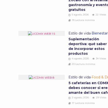
Zócalo con artesanía
gastronomía y event
gratuitos
5 agosto, 2026
22 Vistas
19 Lectura mínima
Estilo de vida
•
Bienestar
Suplementación
deportiva: qué saber
de incorporar estos
productos
4 agosto, 2026
34 Vistas
20 Lectura mínima
Estilo de vida
•
Food & Dr
5 cafeterías en CDM
debes conocer si ere
amante del buen ca
2 agosto, 2026
29 Vistas
17 Lectura mínima