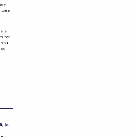
de y
n para
 a la
frutar
an su
d de
i, la