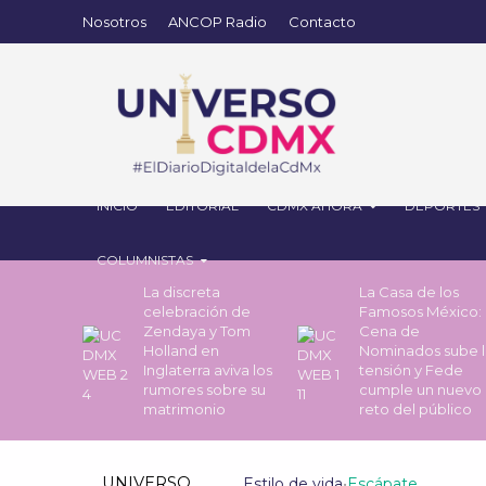
Nosotros
ANCOP Radio
Contacto
INICIO
EDITORIAL
CDMX AHORA
DEPORTES
COLUMNISTAS
La discreta
La Casa de los
celebración de
Famosos México: 
Zendaya y Tom
Cena de
Holland en
Nominados sube l
Inglaterra aviva los
tensión y Fede
rumores sobre su
cumple un nuevo
matrimonio
reto del público
UNIVERSO
Estilo de vida
•
Escápate