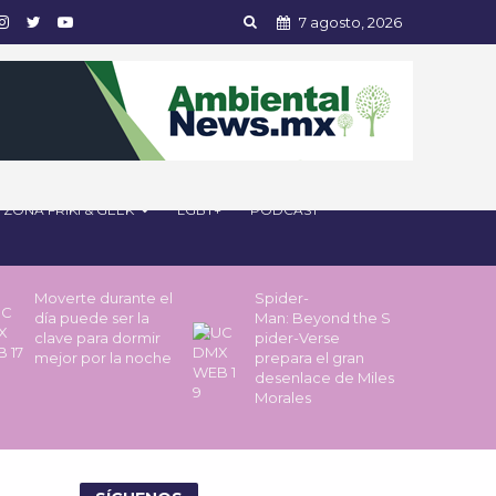
7 agosto, 2026
ZONA FRIKI & GEEK
LGBT+
PODCAST
Moverte durante el
Spider-
día puede ser la
Man: Beyond the S
clave para dormir
pider-Verse
mejor por la noche
prepara el gran
desenlace de Miles
Morales