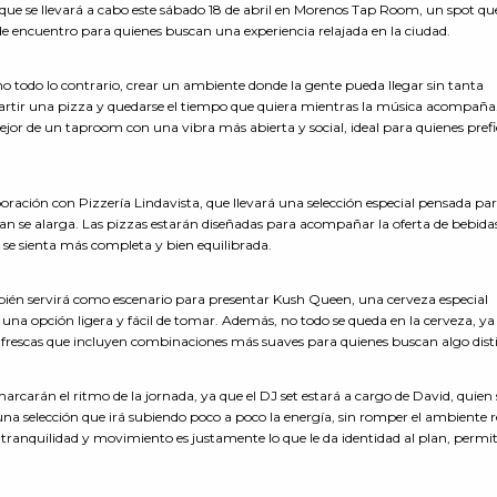
que se llevará a cabo este sábado 18 de abril en Morenos Tap Room, un spot qu
e encuentro para quienes buscan una experiencia relajada en la ciudad.
ino todo lo contrario, crear un ambiente donde la gente pueda llegar sin tanta
artir una pizza y quedarse el tiempo que quiera mientras la música acompaña
jor de un taproom con una vibra más abierta y social, ideal para quienes pref
.
boración con Pizzería Lindavista, que llevará una selección especial pensada par
an se alarga. Las pizzas estarán diseñadas para acompañar la oferta de bebidas
a se sienta más completa y bien equilibrada.
ambién servirá como escenario para presentar Kush Queen, una cerveza especial
una opción ligera y fácil de tomar. Además, no todo se queda en la cerveza, ya
 frescas que incluyen combinaciones más suaves para quienes buscan algo dis
arcarán el ritmo de la jornada, ya que el DJ set estará a cargo de David, quien 
a selección que irá subiendo poco a poco la energía, sin romper el ambiente r
 tranquilidad y movimiento es justamente lo que le da identidad al plan, permi