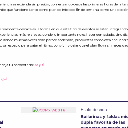
eriencia se extienda sin presión, comenzando desde las primeras horas de la tar
rmite que funcione tanto como plan de inicio de fin de semana como una opció
ue realmente destaca es la forma en que este tipo de eventos se están integrando
xperiencias más relajadas, donde lo importante no es hacer demasiado, sino dis
no donde muchas veces todo parece acelerado, propuestas como esta encuentr
, un espacio para bajar el ritmo, convivir y dejar que el plan fluya sin necesida
y deja tu comentario!
AQUÍ
AQUÍ
Estilo de vida
Bailarinas y faldas mid
al
dupla favorita de las