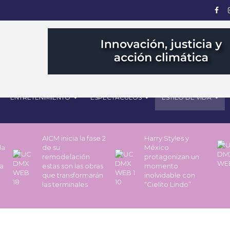
ENTRETENIMIENTO
ESPECTÁCULOS
ESTILO DE VIDA
AICM inicia la fase 2
Harry Styles y
la
de su
México
remodelación
protagonizan un
a
estas son las obras
momento
que transformarán
inolvidable con
las terminales
“Cielito Lindo”