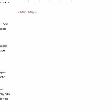
e poco
« Mar
May »
. Todo
ieren
a ese
 del
 que
tinto.
se
elajado
tiendo