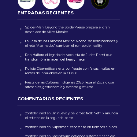
ENTRADAS RECIENTES
Spider-Man: Beyond the Spider-Verse prepara el gran
desenlace de Miles Morales
La Casa de los Famosos México: Noche de nominaciones y
el reto “Alarmados” cambian el rumbo del reality
Rob Halford el legado del vocalista de Judas Priest que
transformó la imagen del heavy metal
Policía Cibernética alerta por fraude con falsas multas en
rentas de inmuebles en la CDMX
Fiesta de las Culturas Indígenas 2026 llega al Zócalo con
artesanías, gastronomía y eventos gratuitos
COMENTARIOS RECIENTES
zoritoler imol
en
Un nuevo y peligroso troll: Netflix anuncia
el estreno de la segunda parte
zoritoler imol
en
Superman: esperanza en tiempos cínicos
zoritoler imol
en
Sheinbaum defiende sistema financiero,