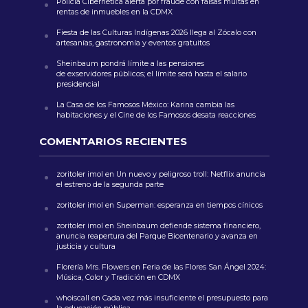
Policía Cibernética alerta por fraude con falsas multas en
rentas de inmuebles en la CDMX
Fiesta de las Culturas Indígenas 2026 llega al Zócalo con
artesanías, gastronomía y eventos gratuitos
Sheinbaum pondrá límite a las pensiones
de exservidores públicos; el límite será hasta el salario
presidencial
La Casa de los Famosos México: Karina cambia las
habitaciones y el Cine de los Famosos desata reacciones
COMENTARIOS RECIENTES
zoritoler imol
en
Un nuevo y peligroso troll: Netflix anuncia
el estreno de la segunda parte
zoritoler imol
en
Superman: esperanza en tiempos cínicos
zoritoler imol
en
Sheinbaum defiende sistema financiero,
anuncia reapertura del Parque Bicentenario y avanza en
justicia y cultura
Florería Mrs. Flowers
en
Feria de las Flores San Ángel 2024:
Música, Color y Tradición en CDMX
whoiscall
en
Cada vez más insuficiente el presupuesto para