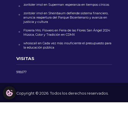
zoritoler imol
en
Superman: esperanza en tiempos cínicos
zoritoler imol
en
Sheinbaum defiende sistema financiero,
anuncia reapertura del Parque Bicentenario y avanza en
justicia y cultura
Florería Mrs. Flowers
en
Feria de las Flores San Ángel 2024:
Música, Color y Tradición en CDMX
whoiscall
en
Cada vez más insuficiente el presupuesto para
la educación pública
VISITAS
918,677
CONFIGURACIÓN DE COOKIES
Copyright © 2026. Todos los derechos reservados.
AVISO LEGAL
NOSOTROS
CONTACTO
POLÍTICA DE COOKIES
POLÍTICA DE PRIVACIDAD