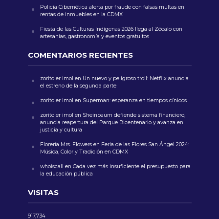
Policía Cibernética alerta por fraude con falsas multas en
rentas de inmuebles en la CDMX
Fiesta de las Culturas Indígenas 2026 llega al Zócalo con
artesanías, gastronomía y eventos gratuitos
COMENTARIOS RECIENTES
zoritoler imol
en
Un nuevo y peligroso troll: Netflix anuncia
el estreno de la segunda parte
zoritoler imol
en
Superman: esperanza en tiempos cínicos
zoritoler imol
en
Sheinbaum defiende sistema financiero,
anuncia reapertura del Parque Bicentenario y avanza en
justicia y cultura
Florería Mrs. Flowers
en
Feria de las Flores San Ángel 2024:
Música, Color y Tradición en CDMX
whoiscall
en
Cada vez más insuficiente el presupuesto para
la educación pública
VISITAS
917,734