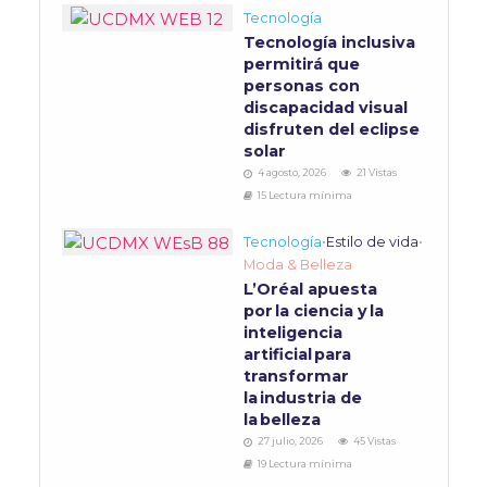
Tecnología
Tecnología inclusiva
permitirá que
personas con
discapacidad visual
disfruten del eclipse
solar
4 agosto, 2026
21 Vistas
15 Lectura mínima
Tecnología
•
Estilo de vida
•
Moda & Belleza
L’Oréal apuesta
por la ciencia y la
inteligencia
artificial para
transformar
la industria de
la belleza
27 julio, 2026
45 Vistas
19 Lectura mínima