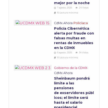
mejor por la noche
7 agosto, 2026
24 Vistas
16 Lectura mínima
CdMx Ahora
•
Policíaca
Policía Cibernética
alerta por fraude con
falsas multas en
rentas de inmuebles
en la CDMX
6 agosto, 2026
34 Vistas
15 Lectura mínima
Gobierno de la CDMX
•
CdMx Ahora
Sheinbaum pondrá
límite a las
pensiones
de exservidores públ
icos; el límite será
hasta el salario
presidencial