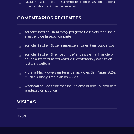
AICM inicia la fase 2 de su remodelación estas son las obras
que transformarán las terminales
COMENTARIOS RECIENTES
zoritoler imol
en
Un nuevo y peligroso troll: Netflix anuncia
el estreno de la segunda parte
zoritoler imol
en
Superman: esperanza en tiempos cínicos
zoritoler imol
en
Sheinbaum defiende sistema financiero,
anuncia reapertura del Parque Bicentenario y avanza en
justicia y cultura
Florería Mrs. Flowers
en
Feria de las Flores San Ángel 2024:
Música, Color y Tradición en CDMX
whoiscall
en
Cada vez más insuficiente el presupuesto para
la educación pública
VISITAS
930,211