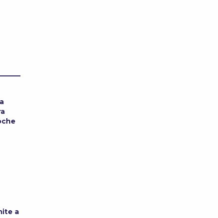
ía
ra
noche
ite a