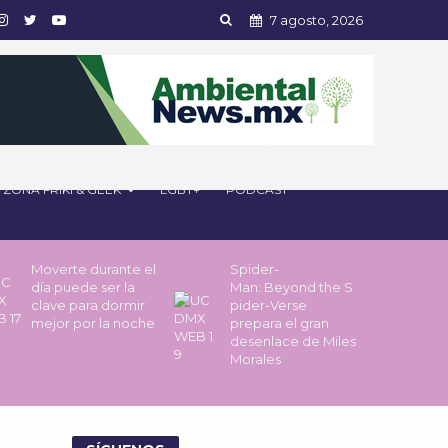
7 agosto, 2026
ZONA FRIKI & GEEK
LGBT+
PODCAST
Moverte durante el
Spider-
día puede ser la
Man: Beyond the S
clave para dormir
pider-Verse
mejor por la noche
prepara el gran
desenlace de Miles
Morales