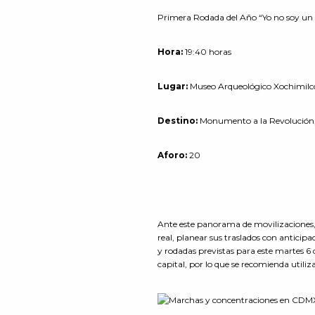
Primera Rodada del Año “Yo no soy un c
Hora:
19:40 horas
Lugar:
Museo Arqueológico Xochimilco,
Destino:
Monumento a la Revolución
Aforo:
20
Ante este panorama de movilizaciones,
real, planear sus traslados con anticipa
y rodadas previstas para este martes 6 d
capital, por lo que se recomienda utiliza