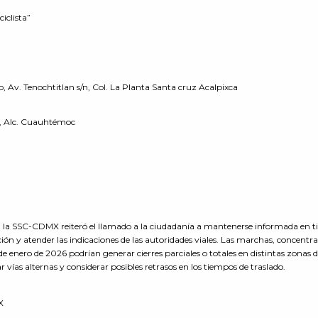
iclista”
 Av. Tenochtitlan s/n, Col. La Planta Santa cruz Acalpixca
, Alc. Cuauhtémoc
 la SSC-CDMX reiteró el llamado a la ciudadanía a mantenerse informada en 
ción y atender las indicaciones de las autoridades viales. Las marchas, concentr
e enero de 2026 podrían generar cierres parciales o totales en distintas zonas d
r vías alternas y considerar posibles retrasos en los tiempos de traslado.