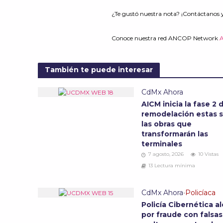
¿Te gustó nuestra nota? ¡Contáctanos 
Conoce nuestra red ANCOP Network
También te puede interesar
CdMx Ahora
AICM inicia la fase 2 
remodelación estas 
las obras que
transformarán las
terminales
7 agosto, 2026
10 Vistas
13 Lectura mínima
CdMx Ahora
•
Policíaca
Policía Cibernética al
por fraude con falsas