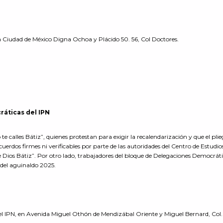
 la Ciudad de México Digna Ochoa y Plácido 50. 56, Col Doctores.
áticas del IPN
 te calles Bátiz”, quienes protestan para exigir la recalendarización y que el pli
uerdos firmes ni verificables por parte de las autoridades del Centro de Estudio
e Dios Bátiz”. Por otro lado, trabajadores del bloque de Delegaciones Democráti
 del aguinaldo 2025.
el IPN, en Avenida Miguel Othón de Mendizábal Oriente y Miguel Bernard, Col.