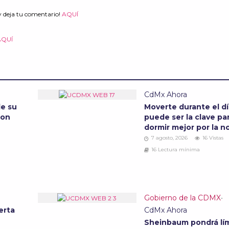
y deja tu comentario!
AQUÍ
AQUÍ
CdMx Ahora
de su
Moverte durante el d
son
puede ser la clave pa
dormir mejor por la 
7 agosto, 2026
16 Vistas
16 Lectura mínima
Gobierno de la CDMX
•
erta
CdMx Ahora
Sheinbaum pondrá lím