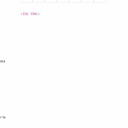
« Dic
Feb »
ista
r la