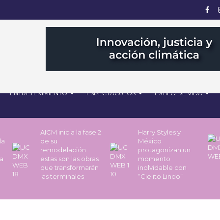
ENTRETENIMIENTO
ESPECTÁCULOS
ESTILO DE VIDA
AICM inicia la fase 2
Harry Styles y
la
de su
México
remodelación
protagonizan un
a
estas son las obras
momento
que transformarán
inolvidable con
las terminales
“Cielito Lindo”