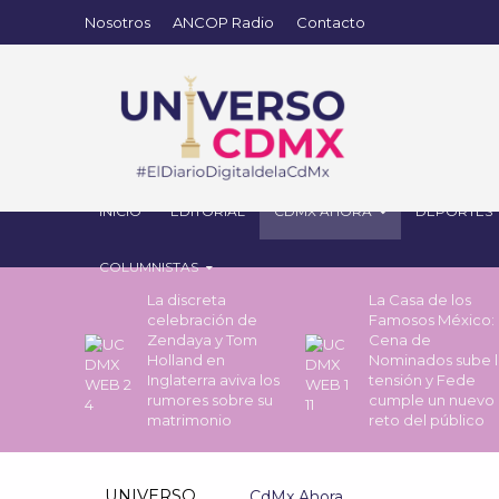
Nosotros
ANCOP Radio
Contacto
INICIO
EDITORIAL
CDMX AHORA
DEPORTES
COLUMNISTAS
La discreta
La Casa de los
celebración de
Famosos México: 
Zendaya y Tom
Cena de
Holland en
Nominados sube l
Inglaterra aviva los
tensión y Fede
rumores sobre su
cumple un nuevo
matrimonio
reto del público
UNIVERSO
CdMx Ahora