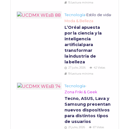
15 Lectura mínima
Tecnología
•
Estilo de vida
•
Moda & Belleza
L’Oréal apuesta
por la ciencia y la
inteligencia
artificial para
transformar
la industria de
la belleza
27 julio, 2026
42 Vistas
19 Lectura mínima
Tecnología
•
Zona Friki & Geek
Tecno, ASUS, Lava y
Samsung presentan
nuevos dispositivos
para distintos tipos
de usuarios
21 julio, 2026
67 Vistas