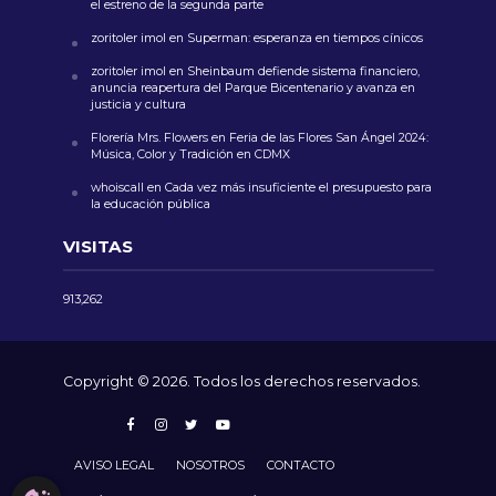
el estreno de la segunda parte
zoritoler imol
en
Superman: esperanza en tiempos cínicos
zoritoler imol
en
Sheinbaum defiende sistema financiero,
anuncia reapertura del Parque Bicentenario y avanza en
justicia y cultura
Florería Mrs. Flowers
en
Feria de las Flores San Ángel 2024:
Música, Color y Tradición en CDMX
whoiscall
en
Cada vez más insuficiente el presupuesto para
la educación pública
VISITAS
913,262
Copyright © 2026. Todos los derechos reservados.
AVISO LEGAL
NOSOTROS
CONTACTO