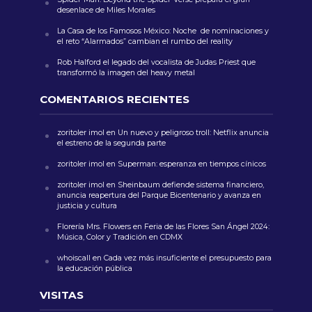
desenlace de Miles Morales
La Casa de los Famosos México: Noche de nominaciones y
el reto “Alarmados” cambian el rumbo del reality
Rob Halford el legado del vocalista de Judas Priest que
transformó la imagen del heavy metal
COMENTARIOS RECIENTES
zoritoler imol
en
Un nuevo y peligroso troll: Netflix anuncia
el estreno de la segunda parte
zoritoler imol
en
Superman: esperanza en tiempos cínicos
zoritoler imol
en
Sheinbaum defiende sistema financiero,
anuncia reapertura del Parque Bicentenario y avanza en
justicia y cultura
Florería Mrs. Flowers
en
Feria de las Flores San Ángel 2024:
Música, Color y Tradición en CDMX
whoiscall
en
Cada vez más insuficiente el presupuesto para
la educación pública
VISITAS