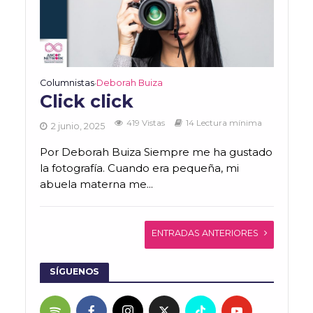
Columnistas
Deborah Buiza
•
Click click
419 Vistas
14 Lectura mínima
2 junio, 2025
Por Deborah Buiza Siempre me ha gustado
la fotografía. Cuando era pequeña, mi
abuela materna me...
ENTRADAS ANTERIORES
SÍGUENOS