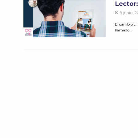
Lector
9 junio, 
El cambio cl
llamado...