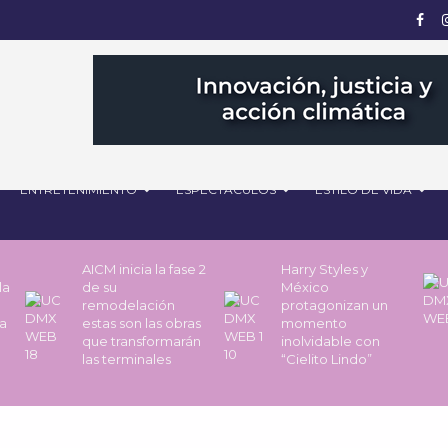
ENTRETENIMIENTO
ESPECTÁCULOS
ESTILO DE VIDA
AICM inicia la fase 2
Harry Styles y
la
de su
México
remodelación
protagonizan un
a
estas son las obras
momento
que transformarán
inolvidable con
las terminales
“Cielito Lindo”