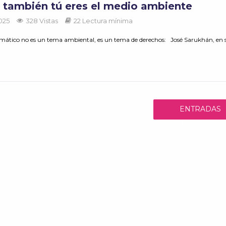
: también tú eres el medio ambiente
2025
328 Vistas
22 Lectura mínima
imático no es un tema ambiental, es un tema de derechos: José Sarukhán, en 
ENTRADAS
ANTERIORES