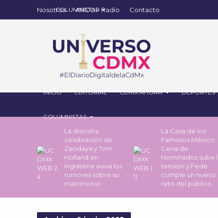
Nosotros
ANCOP Radio
Contacto
INICIO
EDITORIAL
CDMX AHORA
DEPORTES
COLUMNISTAS
La discreta
La Casa de los
celebración de
Famosos México: 
Zendaya y Tom
Cena de
Holland en
Nominados sube l
Inglaterra aviva los
tensión y Fede
rumores sobre su
cumple un nuevo
matrimonio
reto del público