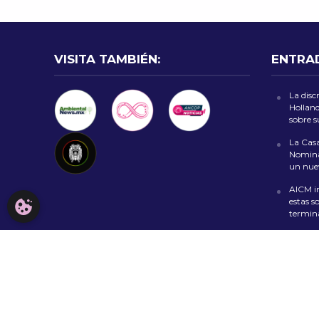
VISITA TAMBIÉN:
ENTRA
La disc
Holland
sobre 
La Casa
Nomina
un nuev
AICM in
estas s
CONFIGURACIÓN DE COOKIES
termin
Harry 
moment
Moverte
para d