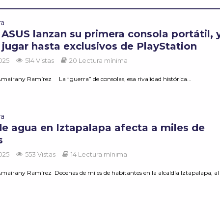
ra
 ASUS lanzan su primera consola portátil, 
 jugar hasta exclusivos de PlayStation
2025
514 Vistas
20 Lectura mínima
mairany Ramírez La “guerra” de consolas, esa rivalidad histórica...
ra
de agua en Iztapalapa afecta a miles de
s
2025
553 Vistas
14 Lectura mínima
mairany Ramírez Decenas de miles de habitantes en la alcaldía Iztapalapa, al