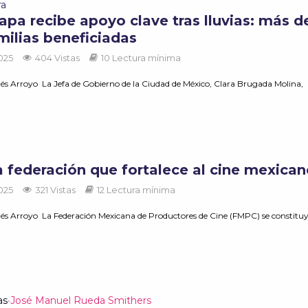
ra
apa recibe apoyo clave tras lluvias: más d
milias beneficiadas
2025
404 Vistas
10 Lectura mínima
nés Arroyo‎ La Jefa de Gobierno de la Ciudad de México, Clara Brugada Molina,
a federación que fortalece al cine mexica
2025
321 Vistas
12 Lectura mínima
nés Arroyo La Federación Mexicana de Productores de Cine (FMPC) se constituyó
as
José Manuel Rueda Smithers
•