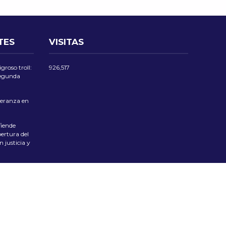
TES
VISITAS
groso troll:
926,517
 segunda
eranza en
iende
ertura del
 justicia y
las Flores
 Tradición
ciente el
pública