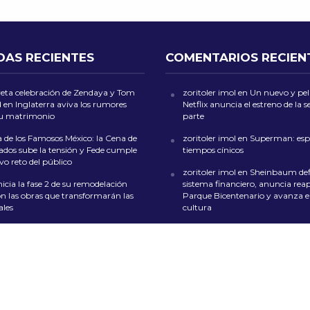
DAS RECIENTES
COMENTARIOS RECIEN
reta celebración de Zendaya y Tom
zoritoler imol
en
Un nuevo y peli
 en Inglaterra aviva los rumores
Netflix anuncia el estreno de la
su matrimonio
parte
 de los Famosos México: la Cena de
zoritoler imol
en
Superman: esp
dos sube la tensión y Fede cumple
tiempos cínicos
o reto del público
zoritoler imol
en
Sheinbaum def
icia la fase 2 de su remodelación
sistema financiero, anuncia reap
on las obras que transformarán las
Parque Bicentenario y avanza en
ales
cultura
Styles y México protagonizan un
Florería Mrs. Flowers
en
Feria de 
o inolvidable con “Cielito Lindo”
San Ángel 2024: Música, Color y
en CDMX
 durante el día puede ser la clave
ormir mejor por la noche
whoiscall
en
Cada vez más insufi
presupuesto para la educación 