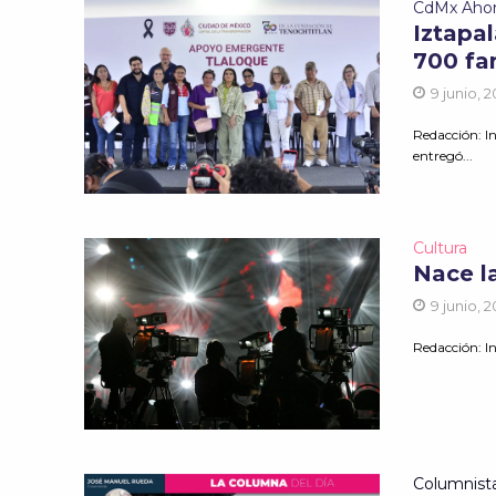
CdMx Aho
Iztapal
700 fa
9 junio, 
Redacción: I
entregó...
Cultura
Nace l
9 junio, 
Redacción: I
Columnist