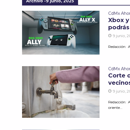
Archivo -9 junio, 2025
CdMx Aho
Xbox y
podrás
9 junio, 
Redacción: A
CdMx Aho
Corte 
vecino
9 junio, 
Redacción: A
oriente...