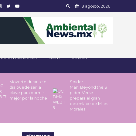
8 agosto, 2026
ZONA FRIKI & GEEK
LGBT+
PODCAST
Moverte durante el
Spider-
día puede ser la
Man: Beyond the S
clave para dormir
pider-Verse
mejor por la noche
prepara el gran
desenlace de Miles
Morales