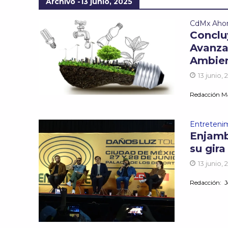
Archivo -13 junio, 2025
CdMx Aho
Conclu
Avanza
Ambien
13 junio, 
Redacción Mar
Entreteni
Enjamb
su gir
13 junio, 
Redacción: Je