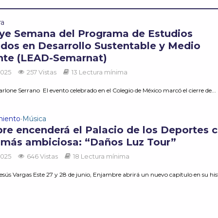
ra
ye Semana del Programa de Estudios
dos en Desarrollo Sustentable y Medio
te (LEAD-Semarnat)
2025
257 Vistas
13 Lectura mínima
lone Serrano El evento celebrado en el Colegio de México marcó el cierre de...
miento
Música
•
re encenderá el Palacio de los Deportes 
a más ambiciosa: “Daños Luz Tour”
2025
646 Vistas
18 Lectura mínima
sús Vargas Este 27 y 28 de junio, Enjambre abrirá un nuevo capítulo en su hist