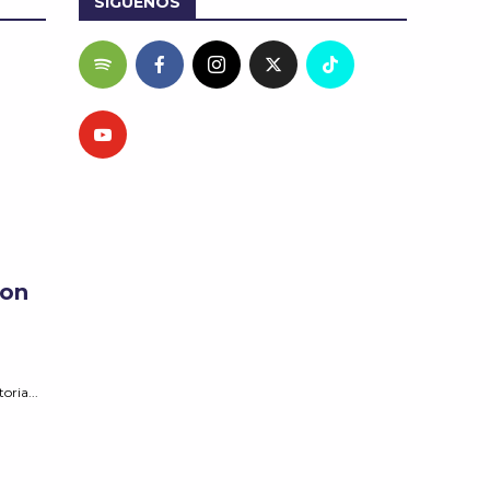
SÍGUENOS
con
oria...