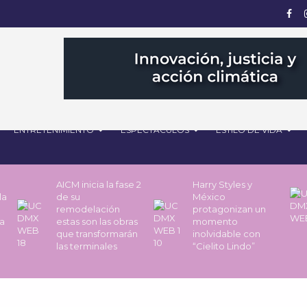
ENTRETENIMIENTO
ESPECTÁCULOS
ESTILO DE VIDA
AICM inicia la fase 2
Harry Styles y
la
de su
México
remodelación
protagonizan un
a
estas son las obras
momento
que transformarán
inolvidable con
las terminales
“Cielito Lindo”