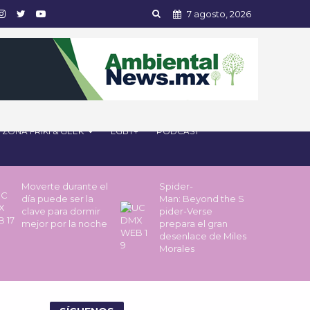
7 agosto, 2026
ZONA FRIKI & GEEK
LGBT+
PODCAST
Moverte durante el
Spider-
día puede ser la
Man: Beyond the S
clave para dormir
pider-Verse
mejor por la noche
prepara el gran
desenlace de Miles
Morales