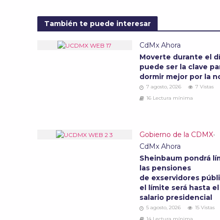
También te puede interesar
CdMx Ahora
Moverte durante el d
puede ser la clave pa
dormir mejor por la 
7 agosto, 2026
7 Vistas
16 Lectura mínima
Gobierno de la CDMX
•
CdMx Ahora
Sheinbaum pondrá lím
las pensiones
de exservidores públi
el límite será hasta el
salario presidencial
5 agosto, 2026
15 Vistas
14 Lectura mínima