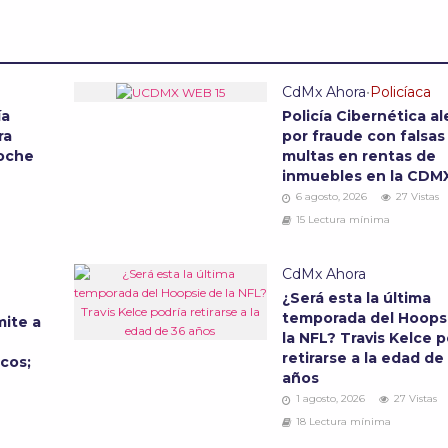
CdMx Ahora
•
Policíaca
ía
Policía Cibernética al
ra
por fraude con falsas
noche
multas en rentas de
inmuebles en la CD
6 agosto, 2026
27 Vistas
15 Lectura mínima
CdMx Ahora
¿Será esta la última
temporada del Hoops
ite a
la NFL? Travis Kelce p
retirarse a la edad de
cos;
años
1 agosto, 2026
27 Vistas
18 Lectura mínima