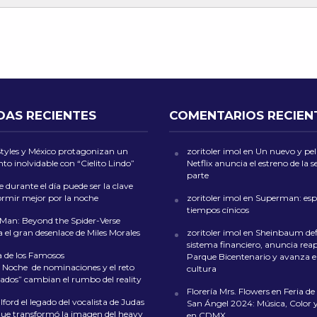
DAS RECIENTES
COMENTARIOS RECIEN
Styles y México protagonizan un
zoritoler imol
en
Un nuevo y peli
o inolvidable con “Cielito Lindo”
Netflix anuncia el estreno de la
parte
 durante el día puede ser la clave
ormir mejor por la noche
zoritoler imol
en
Superman: esp
tiempos cínicos
-Man: Beyond the Spider-Verse
 el gran desenlace de Miles Morales
zoritoler imol
en
Sheinbaum def
sistema financiero, anuncia reap
a de los Famosos
Parque Bicentenario y avanza en
 Noche de nominaciones y el reto
cultura
ados” cambian el rumbo del reality
Florería Mrs. Flowers
en
Feria de 
ford el legado del vocalista de Judas
San Ángel 2024: Música, Color y
que transformó la imagen del heavy
en CDMX