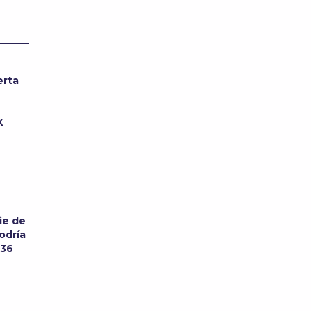
erta
MX
ie de
odría
 36