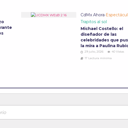
CdMx Ahora
•
Espectácul
zo
Trapitos al sol
urante
Michael Costello: el
ves
diseñador de las
celebridades que pu
la mira a Paulina Rub
29 julio, 2026
40 Vistas
17 Lectura mínima
rio