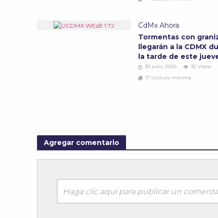
CdMx Ahora
Tormentas con grani
llegarán a la CDMX d
la tarde de este jue
30 julio, 2026
32 Vistas
17 Lectura mínima
Agregar comentario
Haga clic aquí para publicar un comenta