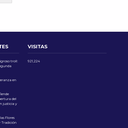
TES
VISITAS
groso troll:
921,224
 segunda
eranza en
iende
ertura del
 justicia y
las Flores
 Tradición