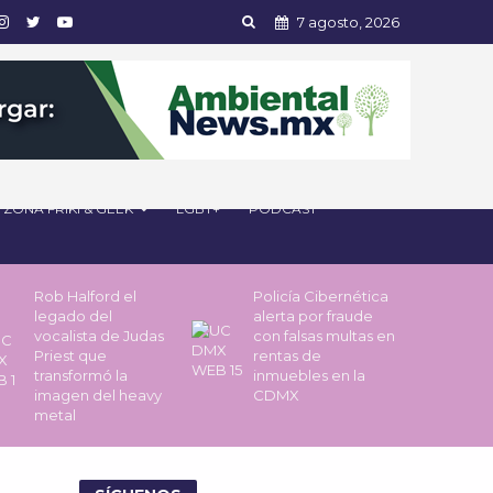
7 agosto, 2026
ZONA FRIKI & GEEK
LGBT+
PODCAST
Rob Halford el
Policía Cibernética
legado del
alerta por fraude
vocalista de Judas
con falsas multas en
Priest que
rentas de
transformó la
inmuebles en la
imagen del heavy
CDMX
metal