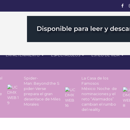
ENTRETENIMIENTO
ESPECTÁCULOS
ESTILO DE VIDA
el
Spider-
La Casa de los
Man: Beyond the S
Famosos
pider-Verse
México: Noche de
he
prepara el gran
nominaciones y el
desenlace de Miles
reto “Alarmados”
Morales
cambian el rumbo
del reality