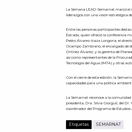
La Semana LEAD-Semarnat marcó el cie
liderazgos con una visión estratégica de
Entre las personas participantes desta
Estrada, quien ofreció la conferencia m
Pedro Álvarez-Icaza Longoria; el direc
Ocampo Zambrano; el encargado de des
Ortínez Álvarez; y la gerenta de Plane
así como representantes de la Procurad
Tecnología del Agua (IMTA) y otras auto
Con el cierre de esta edición, la Sema
capacidades para una política ambient
La Semarnat reconoce a la comunidad de
presidenta, Dra. Silvia Giorguli; del Dr.
coordinador del Programa de Estudios
Etiquetas
SEMARNAT