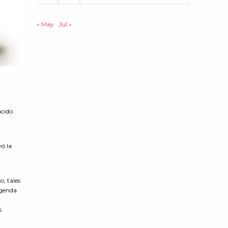
« May
Jul »
ocido
yó la
o, tales
agenda
y
s