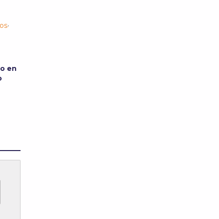
os
•
so en
io