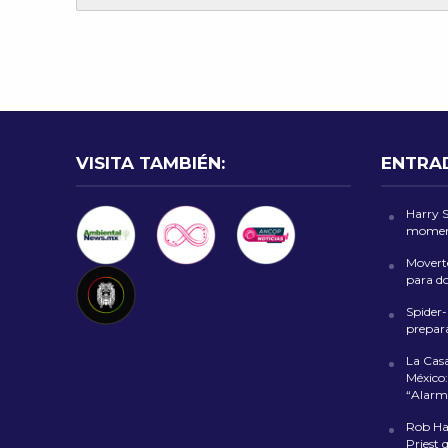
VISITA TAMBIÉN:
ENTRA
Harry 
moment
Moverte
para d
Spider
prepara
La Cas
México:
“Alarm
Rob Hal
Priest 