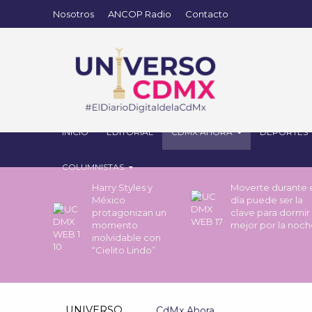
Nosotros
ANCOP Radio
Contacto
INICIO
EDITORIAL
CDMX AHORA
DEPORTES
COLUMNISTAS
Harry Styles y
Moverte durante 
México
día puede ser la
protagonizan un
clave para dormir
momento
mejor por la noc
inolvidable con
“Cielito Lindo”
UNIVERSO
CdMx Ahora