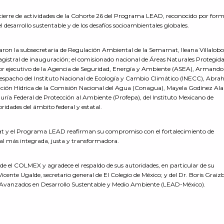
rre de actividades de la Cohorte 26 del Programa LEAD, reconocido por for
l desarrollo sustentable y de los desafíos socioambientales globales.
caron la subsecretaria de Regulación Ambiental de la Semarnat, Ileana Villalobo
agistral de inauguración; el comisionado nacional de Áreas Naturales Protegida
tor ejecutivo de la Agencia de Seguridad, Energía y Ambiente (ASEA), Armando
pacho del Instituto Nacional de Ecología y Cambio Climático (INECC), Abr
ación Hídrica de la Comisión Nacional del Agua (Conagua), Mayela Godínez Ala
uría Federal de Protección al Ambiente (Profepa), del Instituto Mexicano de
ridades del ámbito federal y estatal.
rnat y el Programa LEAD reafirman su compromiso con el fortalecimiento de
al más integrada, justa y transformadora.
 el COLMEX y agradece el respaldo de sus autoridades, en particular de su
 Vicente Ugalde, secretario general de El Colegio de México; y del Dr. Boris Graiz
 Avanzados en Desarrollo Sustentable y Medio Ambiente (LEAD-México).