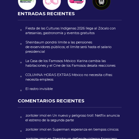
ENTRADAS RECIENTES
Fiesta de las Culturas Indígenas 2026 llega al Zócalo con
artesanías, gastronomía y eventos gratuitos
Sheinbaum pondrá límite a las pensiones
de exservidores públicos; el límite será hasta el salario
presidencial
La Casa de los Famosos México: Karina cambia las
habitaciones y el Cine de los Famosos desata reacciones
COLUMNA HORAS EXTRAS México no necesita cifras:
necesita empleos
El rastro invisible
COMENTARIOS RECIENTES
zoritoler imol
en
Un nuevo y peligroso troll: Netflix anuncia
el estreno de la segunda parte
zoritoler imol
en
Superman: esperanza en tiempos cínicos
zoritoler imol
en
Sheinbaum defiende sistema financiero,