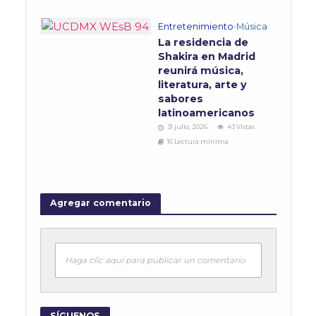
Entretenimiento
•
Música
La residencia de
Shakira en Madrid
reunirá música,
literatura, arte y
sabores
latinoamericanos
31 julio, 2026
43 Vistas
16 Lectura mínima
Agregar comentario
Haga clic aquí para publicar un comentario
SÍGUENOS