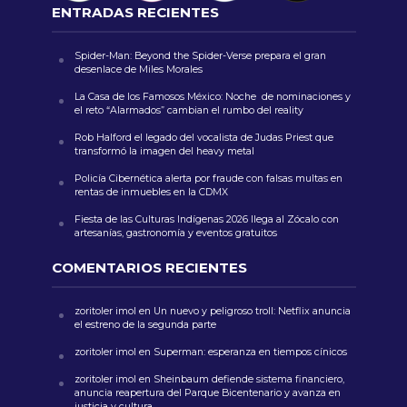
ENTRADAS RECIENTES
Spider-Man: Beyond the Spider-Verse prepara el gran
desenlace de Miles Morales
La Casa de los Famosos México: Noche de nominaciones y
el reto “Alarmados” cambian el rumbo del reality
Rob Halford el legado del vocalista de Judas Priest que
transformó la imagen del heavy metal
Policía Cibernética alerta por fraude con falsas multas en
rentas de inmuebles en la CDMX
Fiesta de las Culturas Indígenas 2026 llega al Zócalo con
artesanías, gastronomía y eventos gratuitos
COMENTARIOS RECIENTES
zoritoler imol
en
Un nuevo y peligroso troll: Netflix anuncia
el estreno de la segunda parte
zoritoler imol
en
Superman: esperanza en tiempos cínicos
zoritoler imol
en
Sheinbaum defiende sistema financiero,
anuncia reapertura del Parque Bicentenario y avanza en
justicia y cultura