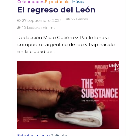
Celebridades
Espectáculos
Música
•
•
El regreso del León
221 Vistas
27 septiembre, 2024
10 Lectura mínima
Redacción MaJo Gutiérrez Paulo londra
compositor argentino de rap y trap nacido
en la ciudad de...
Entretenimiento
Películas
•