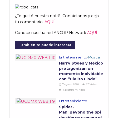
¿Te gustó nuestra nota? ¡Contáctanos y deja
tu comentario!
AQUÍ
Conoce nuestra red ANCOP Network
AQUÍ
También te puede interesar
Entretenimiento
•
Música
Harry Styles y México
protagonizan un
momento inolvidable
con “Cielito Lindo”
7 agosto, 2026
23 Vistas
16 Lectura mínima
Entretenimiento
Spider-
Man: Beyond the Spi
der-Verse prepara el