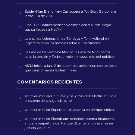
Spider-Man Brand New Day supera a Toy Story 5 y domina
la taquilla de 2026
Cine LGBT latinoamericano destaca con “La Bola Negra”
tras su llegada a Netflix
La discreta celebración de Zendaya y Tom Holland en
Inglaterra aviva los rumores sobre su matrimonio
La Casa de los Famosos México: la Cena de Nominados
sube la tensión y Fede cumple un nuevo reto del público
AICM inicia la fase 2 de su remodelación estas son las obras
que transformarán las terminales
COMENTARIOS RECIENTES
zoritoler imol
en
Un nuevo y peligroso troll: Netflix anuncia
el estreno de la segunda parte
zoritoler imol
en
Superman: esperanza en tiempos cínicos
zoritoler imol
en
Sheinbaum defiende sistema financiero,
anuncia reapertura del Parque Bicentenario y avanza en
justicia y cultura