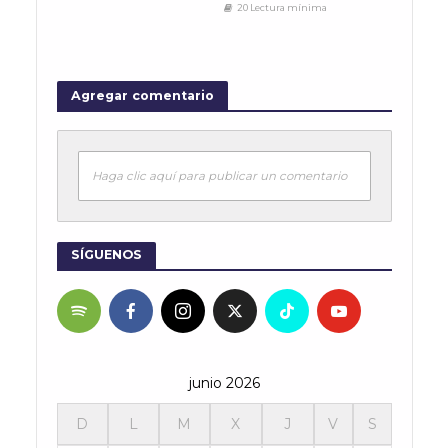
20 Lectura mínima
Agregar comentario
Haga clic aquí para publicar un comentario
SÍGUENOS
junio 2026
D
L
M
X
J
V
S