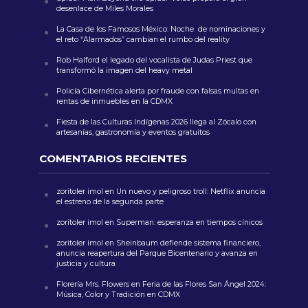
desenlace de Miles Morales
La Casa de los Famosos México: Noche de nominaciones y
el reto “Alarmados” cambian el rumbo del reality
Rob Halford el legado del vocalista de Judas Priest que
transformó la imagen del heavy metal
Policía Cibernética alerta por fraude con falsas multas en
rentas de inmuebles en la CDMX
Fiesta de las Culturas Indígenas 2026 llega al Zócalo con
artesanías, gastronomía y eventos gratuitos
COMENTARIOS RECIENTES
zoritoler imol
en
Un nuevo y peligroso troll: Netflix anuncia
el estreno de la segunda parte
zoritoler imol
en
Superman: esperanza en tiempos cínicos
zoritoler imol
en
Sheinbaum defiende sistema financiero,
anuncia reapertura del Parque Bicentenario y avanza en
justicia y cultura
Florería Mrs. Flowers
en
Feria de las Flores San Ángel 2024:
Música, Color y Tradición en CDMX