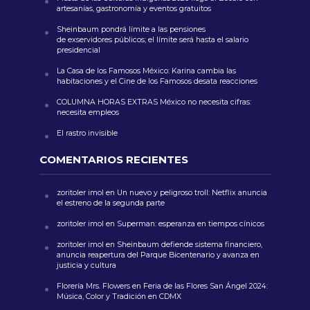
artesanías, gastronomía y eventos gratuitos
Sheinbaum pondrá límite a las pensiones
de exservidores públicos; el límite será hasta el salario
presidencial
La Casa de los Famosos México: Karina cambia las
habitaciones y el Cine de los Famosos desata reacciones
COLUMNA HORAS EXTRAS México no necesita cifras:
necesita empleos
El rastro invisible
COMENTARIOS RECIENTES
zoritoler imol
en
Un nuevo y peligroso troll: Netflix anuncia
el estreno de la segunda parte
zoritoler imol
en
Superman: esperanza en tiempos cínicos
zoritoler imol
en
Sheinbaum defiende sistema financiero,
anuncia reapertura del Parque Bicentenario y avanza en
justicia y cultura
Florería Mrs. Flowers
en
Feria de las Flores San Ángel 2024:
Música, Color y Tradición en CDMX