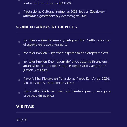
rentas de inmuebles en la CDMX
Fiesta de las Culturas Indígenas 2026 llega al Zócalo con
artesanías, gastronomía y eventos gratuitos
COMENTARIOS RECIENTES
zoritoler imol
en
Un nuevo y peligroso troll: Netflix anuncia
el estreno de la segunda parte
zoritoler imol
en
Superman: esperanza en tiempos cínicos
zoritoler imol
en
Sheinbaum defiende sistema financiero,
anuncia reapertura del Parque Bicentenario y avanza en
justicia y cultura
Florería Mrs. Flowers
en
Feria de las Flores San Ángel 2024:
Música, Color y Tradición en CDMX
whoiscall
en
Cada vez más insuficiente el presupuesto para
la educación pública
VISITAS
920,401