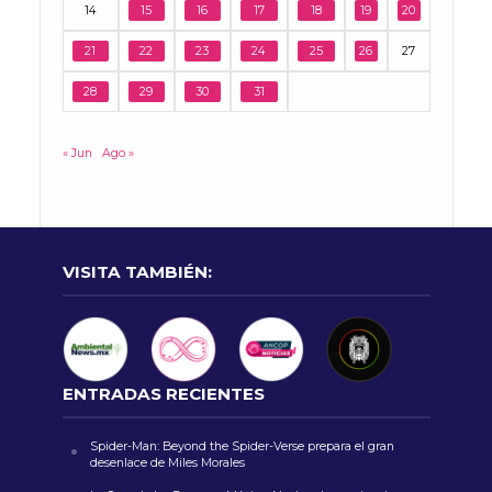
14
15
16
17
18
19
20
21
22
23
24
25
26
27
28
29
30
31
« Jun
Ago »
VISITA TAMBIÉN:
ENTRADAS RECIENTES
Spider-Man: Beyond the Spider-Verse prepara el gran
desenlace de Miles Morales