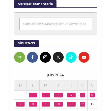
Agregar comentario
Haga clic aquí para publicar un comentario
SÍGUENOS
julio 2024
D
L
M
X
J
V
S
1
2
3
4
5
6
7
8
9
10
11
12
13