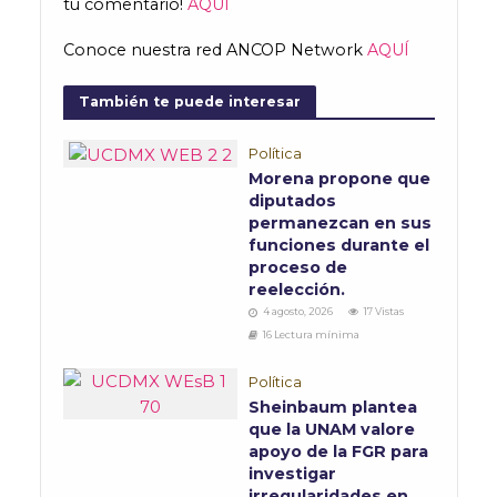
tu comentario!
AQUÍ
Conoce nuestra red ANCOP Network
AQUÍ
También te puede interesar
Política
Morena propone que
diputados
permanezcan en sus
funciones durante el
proceso de
reelección.
4 agosto, 2026
17 Vistas
16 Lectura mínima
Política
Sheinbaum plantea
que la UNAM valore
apoyo de la FGR para
investigar
irregularidades en