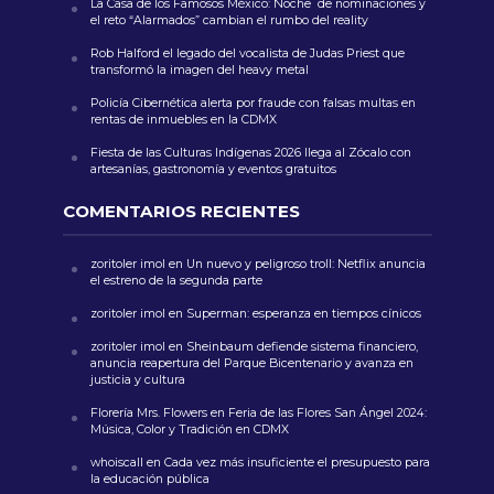
La Casa de los Famosos México: Noche de nominaciones y
el reto “Alarmados” cambian el rumbo del reality
Rob Halford el legado del vocalista de Judas Priest que
transformó la imagen del heavy metal
Policía Cibernética alerta por fraude con falsas multas en
rentas de inmuebles en la CDMX
Fiesta de las Culturas Indígenas 2026 llega al Zócalo con
artesanías, gastronomía y eventos gratuitos
COMENTARIOS RECIENTES
zoritoler imol
en
Un nuevo y peligroso troll: Netflix anuncia
el estreno de la segunda parte
zoritoler imol
en
Superman: esperanza en tiempos cínicos
zoritoler imol
en
Sheinbaum defiende sistema financiero,
anuncia reapertura del Parque Bicentenario y avanza en
justicia y cultura
Florería Mrs. Flowers
en
Feria de las Flores San Ángel 2024:
Música, Color y Tradición en CDMX
whoiscall
en
Cada vez más insuficiente el presupuesto para
la educación pública