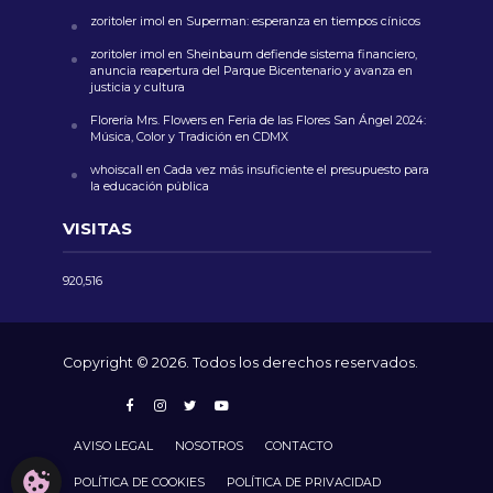
zoritoler imol
en
Superman: esperanza en tiempos cínicos
zoritoler imol
en
Sheinbaum defiende sistema financiero,
anuncia reapertura del Parque Bicentenario y avanza en
justicia y cultura
Florería Mrs. Flowers
en
Feria de las Flores San Ángel 2024:
Música, Color y Tradición en CDMX
whoiscall
en
Cada vez más insuficiente el presupuesto para
la educación pública
VISITAS
920,516
Copyright © 2026. Todos los derechos reservados.
AVISO LEGAL
NOSOTROS
CONTACTO
CONFIGURACIÓN DE COOKIES
POLÍTICA DE COOKIES
POLÍTICA DE PRIVACIDAD