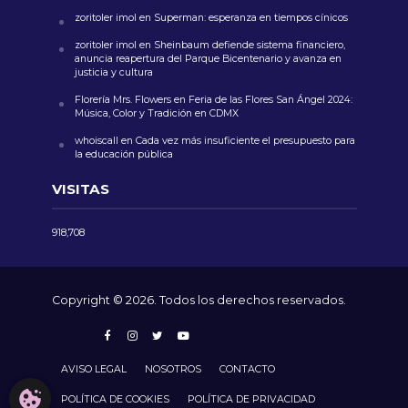
zoritoler imol
en
Superman: esperanza en tiempos cínicos
zoritoler imol
en
Sheinbaum defiende sistema financiero,
anuncia reapertura del Parque Bicentenario y avanza en
justicia y cultura
Florería Mrs. Flowers
en
Feria de las Flores San Ángel 2024:
Música, Color y Tradición en CDMX
whoiscall
en
Cada vez más insuficiente el presupuesto para
la educación pública
VISITAS
918,708
Copyright © 2026. Todos los derechos reservados.
AVISO LEGAL
NOSOTROS
CONTACTO
CONFIGURACIÓN DE COOKIES
POLÍTICA DE COOKIES
POLÍTICA DE PRIVACIDAD