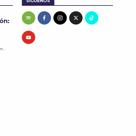
SÍGUENOS
ón:
n...