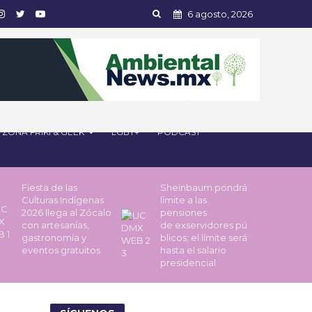
6 agosto, 2026
ZONA FRIKI & GEEK
LGBT+
PODCAST
Fiesta de las
Sheinbaum pondrá
Culturas Indígenas
límite a las
2026 llega al Zócalo
pensiones
con artesanías,
de exservidores pú
gastronomía y
blicos; el límite será
eventos gratuitos
hasta el salario
presidencial