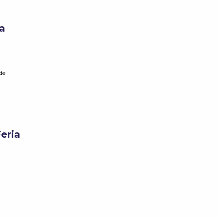
ía
de
eria