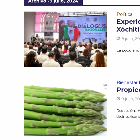
Archivo -9 julio, 2024
Política
Experi
Xóchit
9 julio, 2
La popularida
Bienestar
•
Propie
9 julio, 2
Redacción: 
desintoxicant