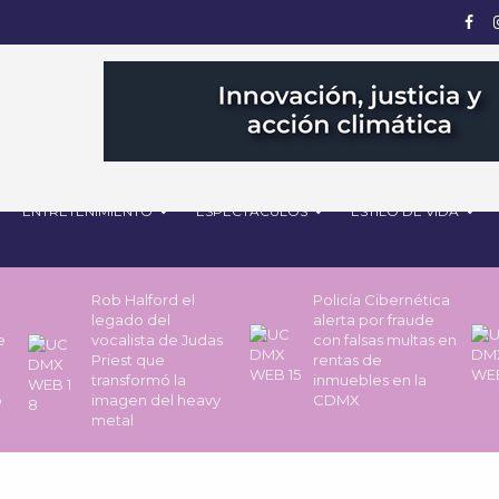
ENTRETENIMIENTO
ESPECTÁCULOS
ESTILO DE VIDA
Rob Halford el
Policía Cibernética
legado del
alerta por fraude
de
vocalista de Judas
con falsas multas en
Priest que
rentas de
transformó la
inmuebles en la
o
imagen del heavy
CDMX
metal