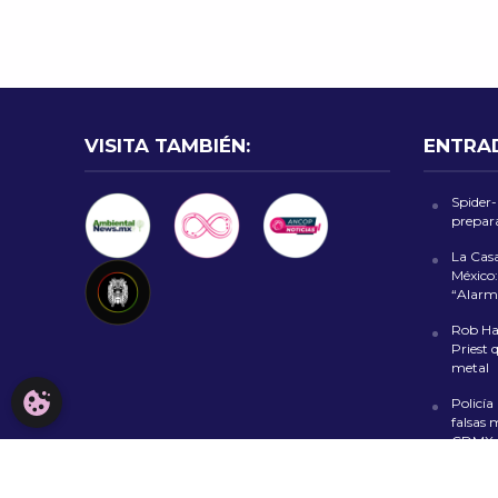
VISITA TAMBIÉN:
ENTRA
Spider
prepara
La Cas
México:
“Alarm
Rob Hal
Priest 
metal
CONFIGURACIÓN DE COOKIES
Policía
falsas 
CDMX
Fiesta 
al Zóca