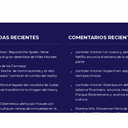
DAS RECIENTES
COMENTARIOS RECIEN
-Man: Beyond the Spider-Verse
zoritoler imol
en
Un nuevo y peli
 el gran desenlace de Miles Morales
Netflix anuncia el estreno de la
parte
a de los Famosos
 Noche de nominaciones y el reto
zoritoler imol
en
Superman: esp
ados” cambian el rumbo del reality
tiempos cínicos
ford el legado del vocalista de Judas
zoritoler imol
en
Sheinbaum def
que transformó la imagen del heavy
sistema financiero, anuncia reap
Parque Bicentenario y avanza en
cultura
 Cibernética alerta por fraude con
multas en rentas de inmuebles en la
Florería Mrs. Flowers
en
Feria de 
San Ángel 2024: Música, Color y
en CDMX
de las Culturas Indígenas 2026 llega
lo con artesanías, gastronomía y
whoiscall
en
Cada vez más insufi