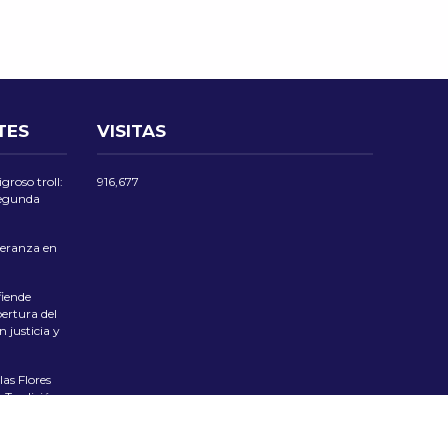
TES
VISITAS
groso troll:
916,677
 segunda
eranza en
iende
ertura del
 justicia y
las Flores
 Tradición
ciente el