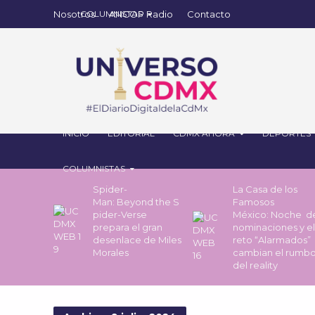
Nosotros
ANCOP Radio
Contacto
INICIO
EDITORIAL
CDMX AHORA
DEPORTES
COLUMNISTAS
Spider-
La Casa de los
Man: Beyond the S
Famosos
pider-Verse
México: Noche 
prepara el gran
nominaciones y el
desenlace de Miles
reto “Alarmados”
Morales
cambian el rumb
del reality