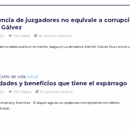
encia de juzgadores no equivale a corrupci
l Gálvez
024
141 Vistas
8 Lectura mínima
d no debe sustituir el mérito, aseguró La senadora Xóchitl Gálvez Ruiz envió u
Estilo de vida
Salud
•
dades y beneficios que tiene el espárrago
024
190 Vistas
9 Lectura mínima
Amairany Ramírez El espárrago es un poderoso componente con efecto
e que...