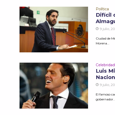
Política
Difícil
Almag
9 julio, 2
Ciudad de Mé
Morena...
Celebrida
Luis M
Nacion
9 julio, 2
El famoso can
gobernador..