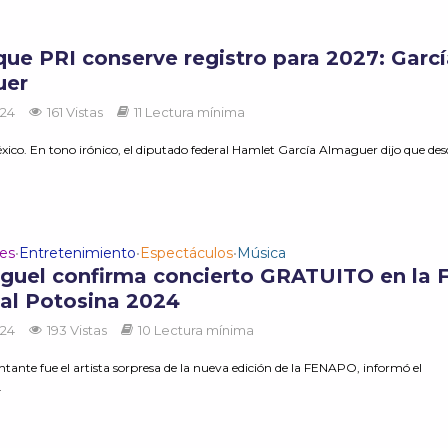
 que PRI conserve registro para 2027: Garc
uer
024
161 Vistas
11 Lectura mínima
xico. En tono irónico, el diputado federal Hamlet García Almaguer dijo que des
des
Entretenimiento
Espectáculos
Música
•
•
•
iguel confirma concierto GRATUITO en la F
al Potosina 2024
024
193 Vistas
10 Lectura mínima
tante fue el artista sorpresa de la nueva edición de la FENAPO, informó el
.