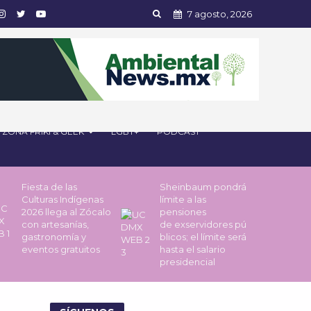
7 agosto, 2026
ZONA FRIKI & GEEK
LGBT+
PODCAST
Fiesta de las
Sheinbaum pondrá
Culturas Indígenas
límite a las
2026 llega al Zócalo
pensiones
con artesanías,
de exservidores pú
gastronomía y
blicos; el límite será
eventos gratuitos
hasta el salario
presidencial