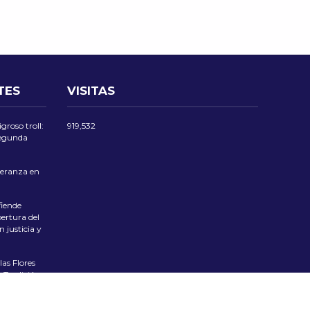
TES
VISITAS
groso troll:
919,532
 segunda
eranza en
iende
ertura del
 justicia y
las Flores
 Tradición
ciente el