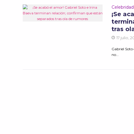
Celebrida
¡Se aca
termin
tras o
17 julio, 
Gabriel Soto 
no...