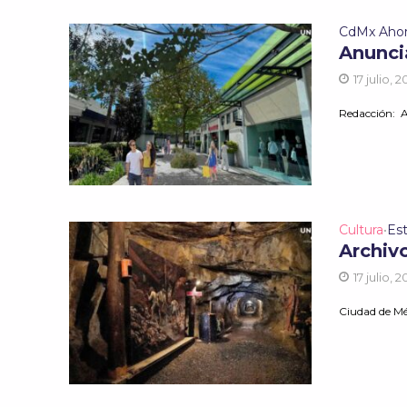
CdMx Aho
Anunci
17 julio, 
Redacción: A
Cultura
Est
•
Archiv
17 julio, 
Ciudad de Méx