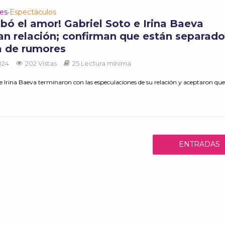
des
Espectáculos
•
bó el amor! Gabriel Soto e Irina Baeva
an relación; confirman que están separado
la de rumores
2024
202 Vistas
25 Lectura mínima
e Irina Baeva terminaron con las especulaciones de su relación y aceptaron que
ENTRADAS
ANTERIORES