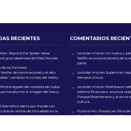
DAS RECIENTES
COMENTARIOS RECIEN
-Man: Beyond the Spider-Verse
zoritoler imol
en
Un nuevo y peli
 el gran desenlace de Miles Morales
Netflix anuncia el estreno de la
parte
a de los Famosos
 Noche de nominaciones y el reto
zoritoler imol
en
Superman: esp
ados” cambian el rumbo del reality
tiempos cínicos
ford el legado del vocalista de Judas
zoritoler imol
en
Sheinbaum def
que transformó la imagen del heavy
sistema financiero, anuncia reap
Parque Bicentenario y avanza en
cultura
 Cibernética alerta por fraude con
multas en rentas de inmuebles en la
Florería Mrs. Flowers
en
Feria de 
San Ángel 2024: Música, Color y
en CDMX
de las Culturas Indígenas 2026 llega
lo con artesanías, gastronomía y
whoiscall
en
Cada vez más insufi