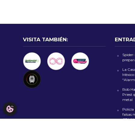
VISITA TAMBIÉN:
ENTRA
Spider
prepara
La Cas
México:
“Alarm
Rob Hal
Priest 
metal
CONFIGURACIÓN DE COOKIES
Policía
falsas 
CDMX
Fiesta 
al Zóca