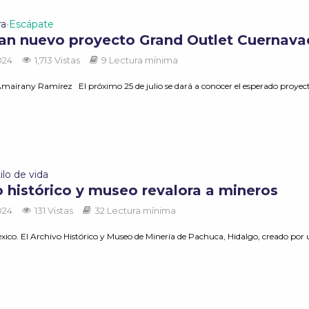
ra
Escápate
•
an nuevo proyecto Grand Outlet Cuernava
2024
1,713 Vistas
9 Lectura mínima
mairany Ramírez El próximo 25 de julio se dará a conocer el esperado proyecto
ilo de vida
o histórico y museo revalora a mineros
2024
131 Vistas
32 Lectura mínima
ico. El Archivo Histórico y Museo de Minería de Pachuca, Hidalgo, creado por u