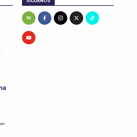
SÍGUENOS
..
na
jer