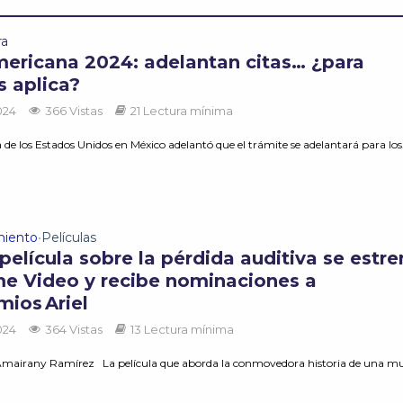
ra
mericana 2024: adelantan citas… ¿para
s aplica?
2024
366 Vistas
21 Lectura mínima
e los Estados Unidos en México adelantó que el trámite se adelantará para los.
miento
Películas
•
elícula sobre la pérdida auditiva se estre
me Video y recibe nominaciones a
mios Ariel
2024
364 Vistas
13 Lectura mínima
mairany Ramírez La película que aborda la conmovedora historia de una mu