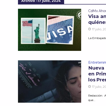
Archivo -17 julio, 2024
CdMx Aho
Visa a
quiéne
17 julio, 
La Embajada d
Entreteni
Nueva p
en Pri
los Pre
17 julio, 
Redacción: A
que...