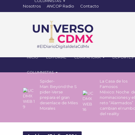
Nosotros
ANCOP Radio
Contacto
INICIO
EDITORIAL
CDMX AHORA
DEPORTES
COLUMNISTAS
Spider-
La Casa de los
Man: Beyond the S
Famosos
pider-Verse
México: Noche 
prepara el gran
nominaciones y el
desenlace de Miles
reto “Alarmados”
Morales
cambian el rumb
del reality