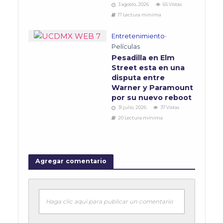
3 agosto, 2026
65 Vistas
17 Lectura mínima
Entretenimiento
•
Películas
Pesadilla en Elm
Street esta en una
disputa entre
Warner y Paramount
por su nuevo reboot
31 julio, 2026
37 Vistas
20 Lectura mínima
Agregar comentario
Haga clic aquí para publicar un comentario