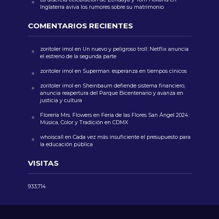
Inglaterra aviva los rumores sobre su matrimonio
COMENTARIOS RECIENTES
zoritoler imol
en
Un nuevo y peligroso troll: Netflix anuncia
el estreno de la segunda parte
zoritoler imol
en
Superman: esperanza en tiempos cínicos
zoritoler imol
en
Sheinbaum defiende sistema financiero,
anuncia reapertura del Parque Bicentenario y avanza en
justicia y cultura
Florería Mrs. Flowers
en
Feria de las Flores San Ángel 2024:
Música, Color y Tradición en CDMX
whoiscall
en
Cada vez más insuficiente el presupuesto para
la educación pública
VISITAS
933,714