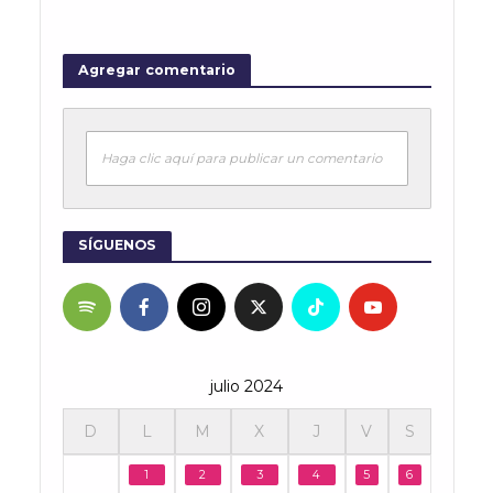
Agregar comentario
Haga clic aquí para publicar un comentario
SÍGUENOS
julio 2024
D
L
M
X
J
V
S
1
2
3
4
5
6