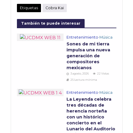
Etiquetas
Cobra Kai
También te puede interesar
Entretenimiento
•
Música
Sones de mi tierra
impulsa una nueva
generación de
compositores
mexicanos
3 agosto, 2026
22 Vistas
25 Lectura mínima
Entretenimiento
•
Música
La Leyenda celebra
tres décadas de
herencia norteña
con un histórico
concierto en el
Lunario del Auditorio