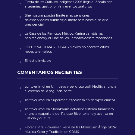
Fiesta de las Culturas Indígenas 2026 llega al Zócalo con
artesanías, gastronomía y eventos gratuitos
Sheinbaum pondrá límite a las pensiones
de exservidores públicos; el límite será hasta el salario
presidencial
La Casa de los Famosos México: Karina cambia las
habitaciones y el Cine de los Famosos desata reacciones
COLUMNA HORAS EXTRAS México no necesita cifras:
necesita empleos
El rastro invisible
COMENTARIOS RECIENTES
zoritoler imol
en
Un nuevo y peligroso troll: Netflix anuncia
el estreno de la segunda parte
zoritoler imol
en
Superman: esperanza en tiempos cínicos
zoritoler imol
en
Sheinbaum defiende sistema financiero,
anuncia reapertura del Parque Bicentenario y avanza en
justicia y cultura
Florería Mrs. Flowers
en
Feria de las Flores San Ángel 2024:
Música, Color y Tradición en CDMX