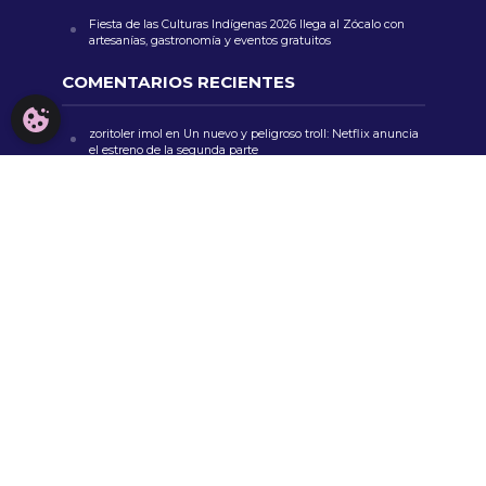
Fiesta de las Culturas Indígenas 2026 llega al Zócalo con
artesanías, gastronomía y eventos gratuitos
COMENTARIOS RECIENTES
CONFIGURACIÓN DE COOKIES
zoritoler imol
en
Un nuevo y peligroso troll: Netflix anuncia
el estreno de la segunda parte
zoritoler imol
en
Superman: esperanza en tiempos cínicos
zoritoler imol
en
Sheinbaum defiende sistema financiero,
anuncia reapertura del Parque Bicentenario y avanza en
justicia y cultura
Florería Mrs. Flowers
en
Feria de las Flores San Ángel 2024:
Música, Color y Tradición en CDMX
whoiscall
en
Cada vez más insuficiente el presupuesto para
la educación pública
VISITAS
920,446