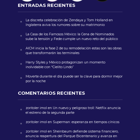
ENTRADAS RECIENTES
La discreta celebración de Zendaya y Tom Holland en
Inglaterra aviva los rumores sobre su matrimonio
La Casa de los Famosos México: la Cena de Nominados
sube la tensión y Fede cumple un nuevo reto del público
AICM inicia la fase 2 de su remodelación estas son las obras
que transformarán las terminales
Harry Styles y México protagonizan un momento
inolvidable con “Cielito Lindo”
Moverte durante el día puede ser la clave para dormir mejor
por la noche
COMENTARIOS RECIENTES
zoritoler imol
en
Un nuevo y peligroso troll: Netflix anuncia
el estreno de la segunda parte
zoritoler imol
en
Superman: esperanza en tiempos cínicos
zoritoler imol
en
Sheinbaum defiende sistema financiero,
anuncia reapertura del Parque Bicentenario y avanza en