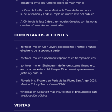
Inglaterra aviva los rumores sobre su matrimonio
La Casa de los Famosos México: la Cena de Nominados
sube la tensión y Fede cumple un nuevo reto del público
AICM inicia la fase 2 de su remodelación estas son las obras
que transformarán las terminales
COMENTARIOS RECIENTES
zoritoler imol
en
Un nuevo y peligroso troll: Netflix anuncia
el estreno de la segunda parte
zoritoler imol
en
Superman: esperanza en tiempos cínicos
zoritoler imol
en
Sheinbaum defiende sistema financiero,
anuncia reapertura del Parque Bicentenario y avanza en
justicia y cultura
Florería Mrs. Flowers
en
Feria de las Flores San Ángel 2024:
Música, Color y Tradición en CDMX
whoiscall
en
Cada vez más insuficiente el presupuesto para
la educación pública
VISITAS