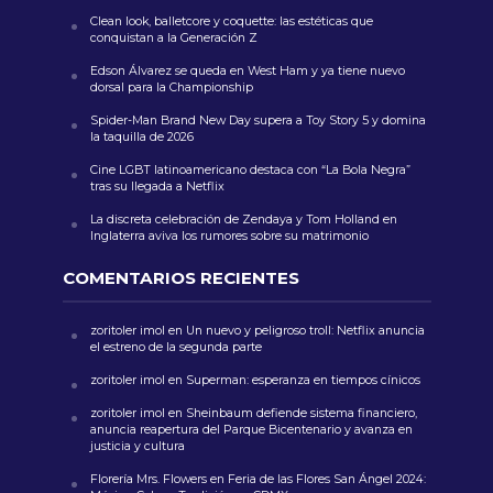
Clean look, balletcore y coquette: las estéticas que
conquistan a la Generación Z
Edson Álvarez se queda en West Ham y ya tiene nuevo
dorsal para la Championship
Spider-Man Brand New Day supera a Toy Story 5 y domina
la taquilla de 2026
Cine LGBT latinoamericano destaca con “La Bola Negra”
tras su llegada a Netflix
La discreta celebración de Zendaya y Tom Holland en
Inglaterra aviva los rumores sobre su matrimonio
COMENTARIOS RECIENTES
zoritoler imol
en
Un nuevo y peligroso troll: Netflix anuncia
el estreno de la segunda parte
zoritoler imol
en
Superman: esperanza en tiempos cínicos
zoritoler imol
en
Sheinbaum defiende sistema financiero,
anuncia reapertura del Parque Bicentenario y avanza en
justicia y cultura
Florería Mrs. Flowers
en
Feria de las Flores San Ángel 2024: