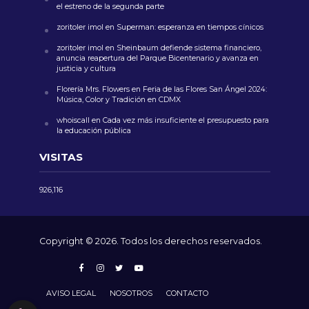
el estreno de la segunda parte
zoritoler imol
en
Superman: esperanza en tiempos cínicos
zoritoler imol
en
Sheinbaum defiende sistema financiero,
anuncia reapertura del Parque Bicentenario y avanza en
justicia y cultura
Florería Mrs. Flowers
en
Feria de las Flores San Ángel 2024:
Música, Color y Tradición en CDMX
whoiscall
en
Cada vez más insuficiente el presupuesto para
la educación pública
VISITAS
926,116
Copyright © 2026. Todos los derechos reservados.
AVISO LEGAL
NOSOTROS
CONTACTO