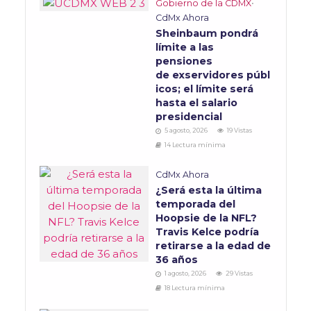
Gobierno de la CDMX
•
CdMx Ahora
Sheinbaum pondrá
límite a las
pensiones
de exservidores públ
icos; el límite será
hasta el salario
presidencial
5 agosto, 2026
19 Vistas
14 Lectura mínima
CdMx Ahora
¿Será esta la última
temporada del
Hoopsie de la NFL?
Travis Kelce podría
retirarse a la edad de
36 años
1 agosto, 2026
29 Vistas
18 Lectura mínima