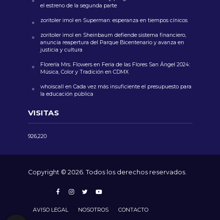
el estreno de la segunda parte
zoritoler imol
en
Superman: esperanza en tiempos cínicos
zoritoler imol
en
Sheinbaum defiende sistema financiero,
anuncia reapertura del Parque Bicentenario y avanza en
justicia y cultura
Florería Mrs. Flowers
en
Feria de las Flores San Ángel 2024:
Música, Color y Tradición en CDMX
whoiscall
en
Cada vez más insuficiente el presupuesto para
la educación pública
VISITAS
926,220
Copyright © 2026. Todos los derechos reservados.
AVISO LEGAL
NOSOTROS
CONTACTO