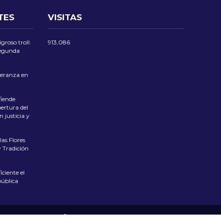
TES
VISITAS
groso troll:
913,086
 segunda
eranza en
iende
ertura del
 justicia y
las Flores
 Tradición
ciente el
pública
 PRIVACIDAD