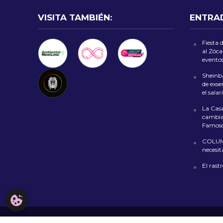
VISITA TAMBIÉN:
ENTRA
Fiesta 
al Zóca
evento
Sheinb
de exse
el sala
La Casa
cambia 
Famoso
COLUM
necesit
El rastr
CONFIGURACIÓN DE COOKIES
Copyright © 2026. Todos los derechos reservados.
AVISO LEGA