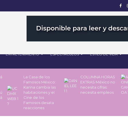
ENTRETENIMIENTO
ESPECTÁCULOS
ESTILO DE VIDA
rá
La Casa de los
COLUMNA HORAS
Famosos México:
EXTRAS México no
Karina cambia las
necesita cifras:
pú
habitaciones y el
necesita empleos
rá
Cine de los
Famosos desata
reacciones