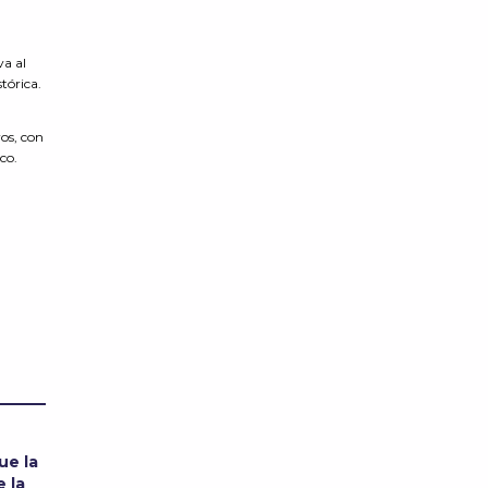
va al
tórica.
os, con
co.
ue la
 la