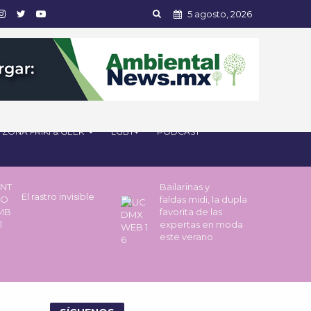
5 agosto, 2026
ZONA FRIKI & GEEK
LGBT+
PODCAST
Bailarinas y
El rastro invisible
faldas midi, la dupla
favorita de las
expertas en moda
este verano