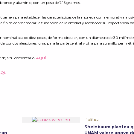
e bronce y aluminio, con un peso de 7.16 gramos.
ctamen para establecer las características de la moneda conmemorativa alusi
 a fin de conmemorar la fundación de la entidad y reconocer su importancia his
r nominal sea de diez pesos, de forma circular, con un diámetro de 30 milímetr
a por dos aleaciones, una, para la parte central y otra para su anillo perimétri
y deja tu comentario!
AQUÍ
AQUÍ
Política
Sheinbaum plantea q
can
UNAM valore apoyo de