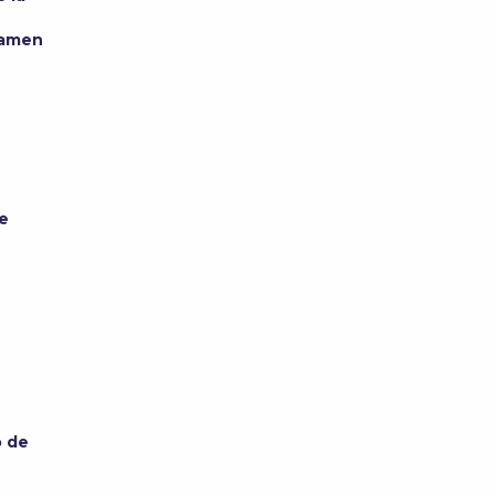
xamen
de
o de
s