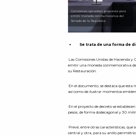
Comisiones aprueban propuesta para
emitir moneda conmemorativa del
Senado de la República
Se trata de una forma de dif
Las Comisiones Unidas de Hacienda y C
emitir una moneda conmemorativa del B
su Restauración.
En el documento, se destaca que esta m
así como de ilustrar momentos emblemáti
En el proyecto de decreto se establece
pesos, de forma dodecagonal y 30 milí
Prevé, entre otras características, que
central y otra, para su anillo perimétri