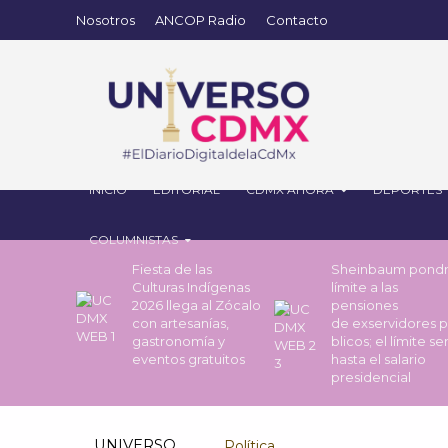
Nosotros
ANCOP Radio
Contacto
INICIO
EDITORIAL
CDMX AHORA
DEPORTES
COLUMNISTAS
Fiesta de las
Sheinbaum pond
Culturas Indígenas
límite a las
2026 llega al Zócalo
pensiones
con artesanías,
de exservidores 
gastronomía y
blicos; el límite se
eventos gratuitos
hasta el salario
presidencial
UNIVERSO
Política