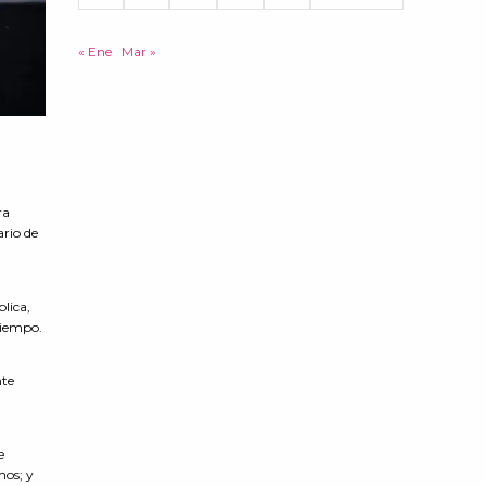
« Ene
Mar »
ra
rio de
lica,
tiempo.
nte
e
mos; y