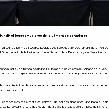
undir el legado y valores de la Cámara de Senadores
rédito Público, y de Estudios Legislativos Segunda aprobaron un dictamen pa
icentenario de la Instauración del Senado de la República y del Sesquicentena
oneda será una forma de difundir el legado y los valores del Senado de la Repúb
cos, personajes clave y la evolución de este órgano legislativo a lo largo del 
n las características de la moneda conmemorativa, con un valor nominal de vei
metros de diámetro.
 su composición sea bimetálica, constituida por dos aleaciones, una para su part
co. La parte central será de aleación de alpaca plateada, con un peso de 5.51 gra