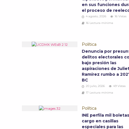
en sus funciones dur
el proceso de reelec
4 agosto, 2026
16 Vistas
16 Lectura mínima
Política
Denuncia por presun
delitos electorales c
bajo presión las
aspiraciones de Julie
Ramírez rumbo a 202
BC
20 julio, 2026
49 Vistas
17 Lectura mínima
Política
INE perfila mil boleta
cargo en casillas
especiales para las