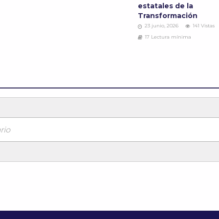
estatales de la
Transformación
23 junio, 2026
141 Vistas
17 Lectura mínima
rio