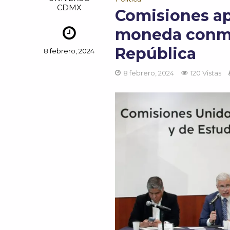
CDMX
Comisiones ap
moneda conme
República
8 febrero, 2024
8 febrero, 2024
120 Vistas