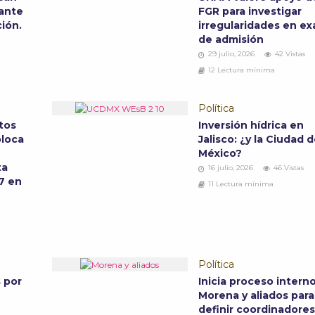
ante
FGR para investigar
ción.
irregularidades en e
de admisión
29 julio, 2026
42 Vistas
12 Lectura mínima
Política
tos
Inversión hídrica en
oloca
Jalisco: ¿y la Ciudad 
México?
ta
16 julio, 2026
46 Vistas
7 en
11 Lectura mínima
Política
s por
Inicia proceso intern
Morena y aliados para
definir coordinadore