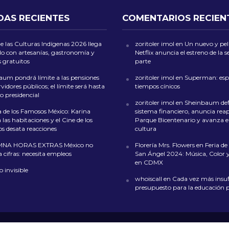
DAS RECIENTES
COMENTARIOS RECIEN
de las Culturas Indígenas 2026 llega
zoritoler imol
en
Un nuevo y peli
lo con artesanías, gastronomía y
Netflix anuncia el estreno de la
s gratuitos
parte
aum pondrá límite a las pensiones
zoritoler imol
en
Superman: esp
rvidores públicos; el límite será hasta
tiempos cínicos
rio presidencial
zoritoler imol
en
Sheinbaum def
 de los Famosos México: Karina
sistema financiero, anuncia reap
las habitaciones y el Cine de los
Parque Bicentenario y avanza en
s desata reacciones
cultura
NA HORAS EXTRAS México no
Florería Mrs. Flowers
en
Feria de 
a cifras: necesita empleos
San Ángel 2024: Música, Color y
en CDMX
o invisible
whoiscall
en
Cada vez más insufi
presupuesto para la educación 
L
NOSOTROS
CONTACTO
POLÍTICA DE COOKIES
POLÍTICA DE