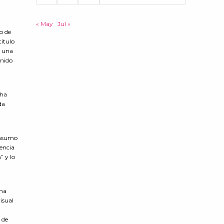
« May
Jul »
to de
título
o una
enido
 ha
da
consumo
iencia
” y lo
una
isual
a
 de