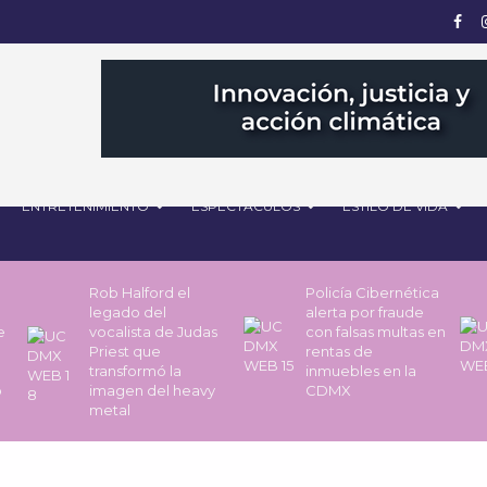
ENTRETENIMIENTO
ESPECTÁCULOS
ESTILO DE VIDA
Rob Halford el
Policía Cibernética
legado del
alerta por fraude
de
vocalista de Judas
con falsas multas en
Priest que
rentas de
transformó la
inmuebles en la
o
imagen del heavy
CDMX
metal