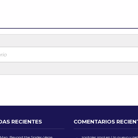
rio
DAS RECIENTES
COMENTARIOS RECIEN
-Man: Beyond the Spider-Verse
zoritoler imol
en
Un nuevo y peli