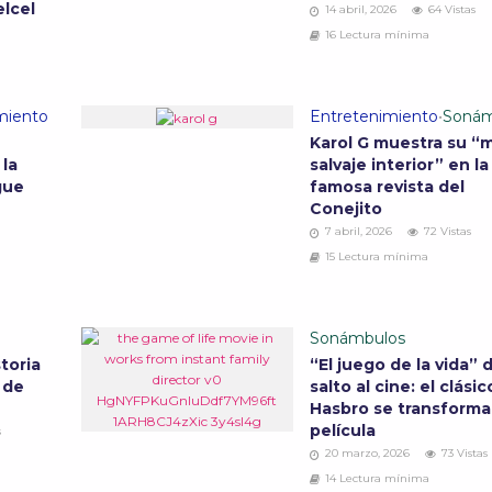
elcel
14 abril, 2026
64 Vistas
16 Lectura mínima
miento
Entretenimiento
•
Sonám
Karol G muestra su “
 la
salvaje interior” en la
gue
famosa revista del
Conejito
7 abril, 2026
72 Vistas
15 Lectura mínima
Sonámbulos
storia
“El juego de la vida” d
 de
salto al cine: el clási
Hasbro se transforma
película
s
20 marzo, 2026
73 Vistas
14 Lectura mínima