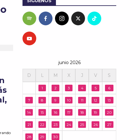
SÍGUENOS
no
junio 2026
D
L
M
X
J
V
S
en
ás
1
2
3
4
5
6
l,
7
8
9
10
11
12
13
14
15
16
17
18
19
20
21
22
23
24
25
26
27
erando
28
29
30