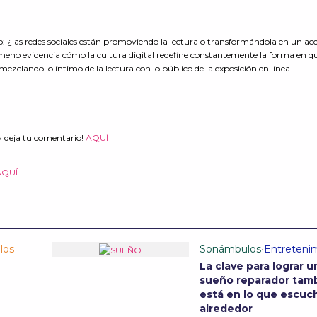
to: ¿las redes sociales están promoviendo la lectura o transformándola en un ac
nómeno evidencia cómo la cultura digital redefine constantemente la forma en qu
mezclando lo íntimo de la lectura con lo público de la exposición en línea.
y deja tu comentario!
AQUÍ
AQUÍ
los
Sonámbulos
•
Entreteni
La clave para lograr u
sueño reparador tam
está en lo que escuc
alrededor