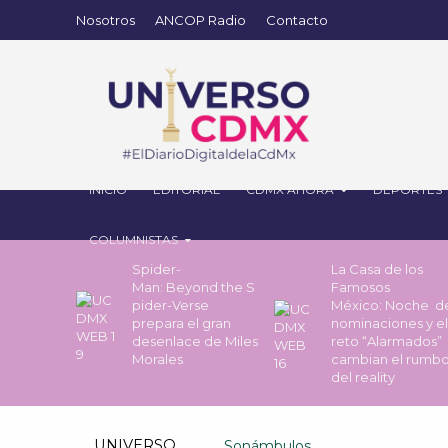
Nosotros
ANCOP Radio
Contacto
INICIO
EDITORIAL
CDMX AHORA
DEPORTES
COLUMNISTAS
Spider-
La Casa de los
Man: Beyond the S
Famosos
pider-Verse
México: Noche 
prepara el gran
nominaciones y el
desenlace de Miles
reto “Alarmados”
Morales
cambian el rumb
del reality
UNIVERSO
Sonámbulos