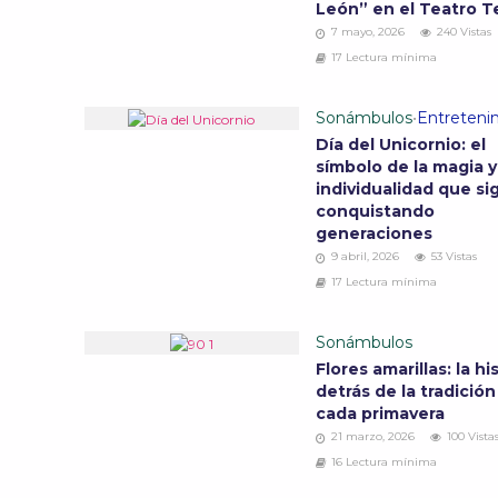
León” en el Teatro T
7 mayo, 2026
240 Vistas
17 Lectura mínima
Sonámbulos
•
Entreteni
Día del Unicornio: el
símbolo de la magia y
individualidad que si
conquistando
generaciones
9 abril, 2026
53 Vistas
17 Lectura mínima
Sonámbulos
Flores amarillas: la hi
detrás de la tradición
cada primavera
21 marzo, 2026
100 Vista
16 Lectura mínima