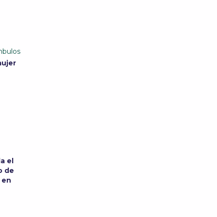
bulos
mujer
a el
co de
 en