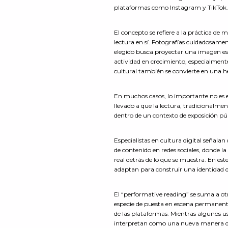
plataformas como Instagram y TikTok
El concepto se refiere a la práctica de m
lectura en sí. Fotografías cuidadosament
elegido busca proyectar una imagen esp
actividad en crecimiento, especialmente
cultural también se convierte en una h
En muchos casos, lo importante no es el
llevado a que la lectura, tradicionalmen
dentro de un contexto de exposición pú
Especialistas en cultura digital señal
de contenido en redes sociales, donde la
real detrás de lo que se muestra. En es
adaptan para construir una identidad d
El “performative reading” se suma a otr
especie de puesta en escena permanente
de las plataformas. Mientras algunos us
interpretan como una nueva manera de ac