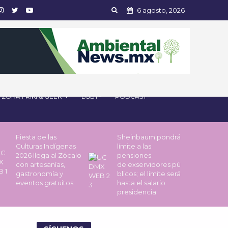
6 agosto, 2026
ZONA FRIKI & GEEK
LGBT+
PODCAST
Fiesta de las
Sheinbaum pondrá
Culturas Indígenas
límite a las
2026 llega al Zócalo
pensiones
con artesanías,
de exservidores pú
gastronomía y
blicos; el límite será
eventos gratuitos
hasta el salario
presidencial