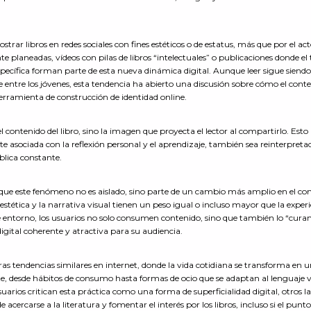
.
ostrar libros en redes sociales con fines estéticos o de estatus, más que por el ac
e planeadas, vídeos con pilas de libros “intelectuales” o publicaciones donde el 
ecífica forman parte de esta nueva dinámica digital. Aunque leer sigue siend
 entre los jóvenes, esta tendencia ha abierto una discusión sobre cómo el cont
erramienta de construcción de identidad online.
 contenido del libro, sino la imagen que proyecta el lector al compartirlo. Esto
te asociada con la reflexión personal y el aprendizaje, también sea reinterpreta
blica constante.
an que este fenómeno no es aislado, sino parte de un cambio más amplio en el 
 estética y la narrativa visual tienen un peso igual o incluso mayor que la exper
te entorno, los usuarios no solo consumen contenido, sino que también lo “curan
igital coherente y atractiva para su audiencia.
as tendencias similares en internet, donde la vida cotidiana se transforma en 
, desde hábitos de consumo hasta formas de ocio que se adaptan al lenguaje v
uarios critican esta práctica como una forma de superficialidad digital, otros l
ercarse a la literatura y fomentar el interés por los libros, incluso si el punto