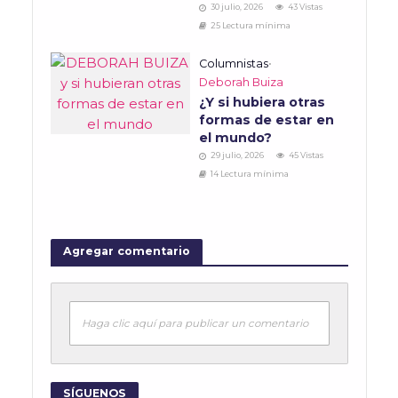
30 julio, 2026
43 Vistas
25 Lectura mínima
Columnistas
•
Deborah Buiza
¿Y si hubiera otras
formas de estar en
el mundo?
29 julio, 2026
45 Vistas
14 Lectura mínima
Agregar comentario
Haga clic aquí para publicar un comentario
SÍGUENOS