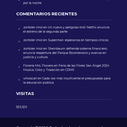
por la noche
COMENTARIOS RECIENTES
zoritoler imol
en
Un nuevo y peligroso troll: Netflix anuncia
el estreno de la segunda parte
zoritoler imol
en
Superman: esperanza en tiempos cínicos
zoritoler imol
en
Sheinbaum defiende sistema financiero,
anuncia reapertura del Parque Bicentenario y avanza en
justicia y cultura
Florería Mrs. Flowers
en
Feria de las Flores San Ángel 2024:
Música, Color y Tradición en CDMX
whoiscall
en
Cada vez más insuficiente el presupuesto para
la educación pública
VISITAS
925,325