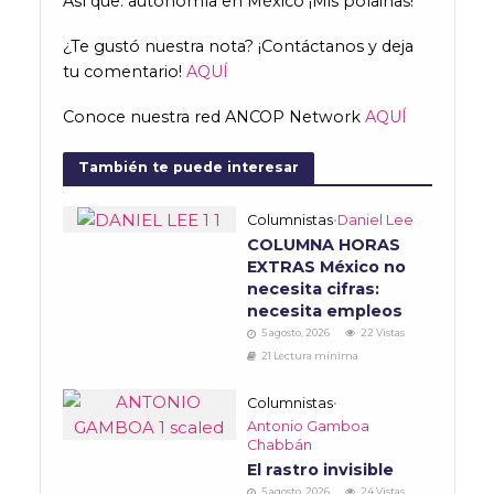
Así que: autonomía en México ¡Mis polainas!
¿Te gustó nuestra nota? ¡Contáctanos y deja
tu comentario!
AQUÍ
Conoce nuestra red ANCOP Network
AQUÍ
También te puede interesar
Columnistas
•
Daniel Lee
COLUMNA HORAS
EXTRAS México no
necesita cifras:
necesita empleos
5 agosto, 2026
22 Vistas
21 Lectura mínima
Columnistas
•
Antonio Gamboa
Chabbán
El rastro invisible
5 agosto, 2026
24 Vistas