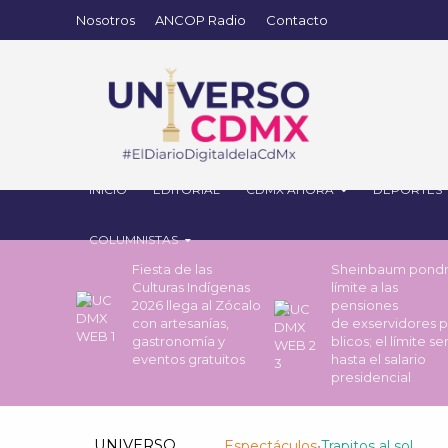
Nosotros
ANCOP Radio
Contacto
INICIO
EDITORIAL
CDMX AHORA
DEPORTES
COLUMNISTAS
Fiesta de las
Sheinbaum pond
Culturas Indígenas
límite a las
2026 llega al Zócalo
pensiones
con artesanías,
de exservidores 
gastronomía y
blicos; el límite se
eventos gratuitos
hasta el salario
presidencial
UNIVERSO
Espectáculos
•
Trapitos al sol