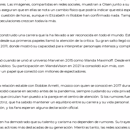
ores. Las imágenes, compartidas en redes sociales, muestran a Olsen junto a su
 aseguran que en ellas se nota un cambio físico que podría indicar que está es
en cuestión de horas, aunque ni Elizabeth ni Robbie han confirmado nada. Tam
speculaciones crezcan todavía más.
 construido una carrera que la ha llevado a ser reconocida en todo el mundo. Es
esde sus primeros papeles llamó la atención de la crítica. Su gran salto llegó c
2011, donde mostró su capacidad para interpretar personajes intensos y compl
egó cuando se unió al universo Marvel en 2015 como Wanda Maximoff. Desde en
l público. Su participación en WandaVision en 2021 la consolidó aún más, con
 un papel que conectó con millones de espectadores.
 relación estable con Robbie Arnett, músico con quien se conoció en 2017 dur
ecidió casarse en secreto antes de la pandemia, siempre cuidando su vida priva
os que circulan han puesto a la pareja en el centro de atención. Si los rumores fu
ctriz, que ha sabido mantener un equilibrio entre su carrera y su vida personal.
, y los fans esperan alguna declaración oficial.
lsen ha demostrado que su talento y carisma no dependen de rumores. Su traye
as actrices más destacadas de su generación. Mientras tanto, las redes sociales 