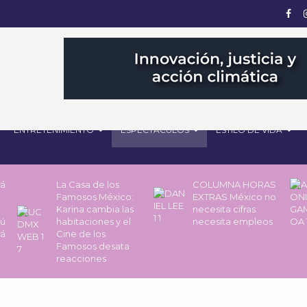
ENTRETENIMIENTO
ESPECTÁCULOS
ESTILO DE VIDA
rá
La Casa de los
COLUMNA HORAS
Famosos México:
EXTRAS México no
Karina cambia las
necesita cifras:
pú
habitaciones y el
necesita empleos
rá
Cine de los
Famosos desata
reacciones