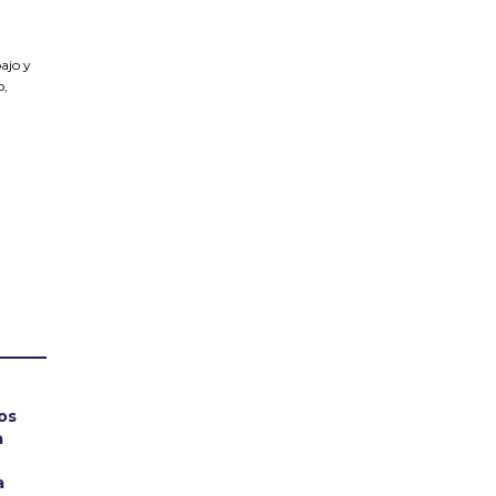
bajo y
o,
os
a
a