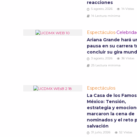
reacciones
5 agosto, 2026
14 Vistas
14 Lectura mínima
Espectáculos
•
Celebrid
Ariana Grande hará u
pausa en su carrera t
concluir su gira mund
3 agosto, 2026
36 Vistas
25 Lectura mínima
Espectáculos
La Casa de los Famo
México: Tensión,
estrategia y emocion
marcaron la cena de
nominados y el reto p
salvación
31 julio, 2026
52 Vistas