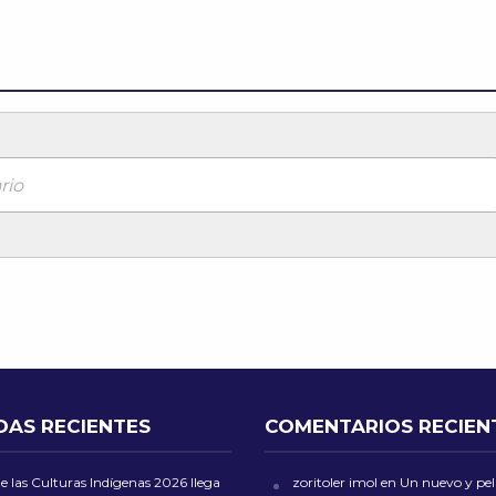
rio
DAS RECIENTES
COMENTARIOS RECIEN
de las Culturas Indígenas 2026 llega
zoritoler imol
en
Un nuevo y peli