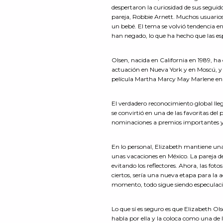
despertaron la curiosidad de sus seguid
pareja, Robbie Arnett. Muchos usuarios
un bebé. El tema se volvió tendencia 
han negado, lo que ha hecho que las e
Olsen, nacida en California en 1989, ha
actuación en Nueva York y en Moscú, y d
película Martha Marcy May Marlene en 
El verdadero reconocimiento global ll
se convirtió en una de las favoritas de
nominaciones a premios importantes y
En lo personal, Elizabeth mantiene una
unas vacaciones en México. La pareja d
evitando los reflectores. Ahora, las fot
ciertos, sería una nueva etapa para la a
momento, todo sigue siendo especulación
Lo que sí es seguro es que Elizabeth O
habla por ella y la coloca como una de l