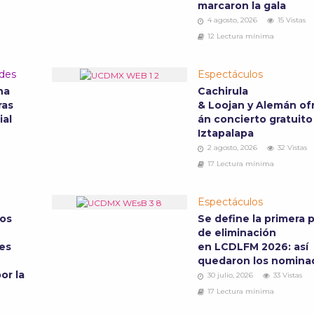
marcaron la gala
4 agosto, 2026
15 Vistas
12 Lectura mínima
ades
Espectáculos
na
Cachirula
ras
& Loojan y Alemán of
ial
án concierto gratuito
Iztapalapa
2 agosto, 2026
32 Vistas
17 Lectura mínima
Espectáculos
sos
Se define la primera 
de eliminación
es
en LCDLFM 2026: así
quedaron los nomin
or la
30 julio, 2026
33 Vistas
17 Lectura mínima