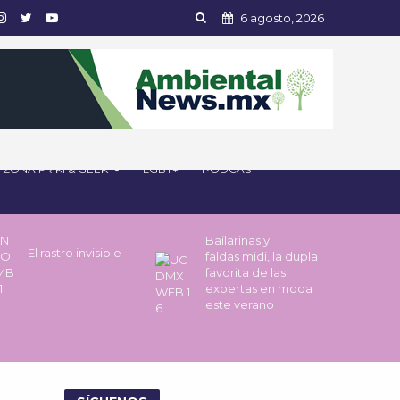
6 agosto, 2026
ZONA FRIKI & GEEK
LGBT+
PODCAST
Bailarinas y
El rastro invisible
faldas midi, la dupla
favorita de las
expertas en moda
este verano