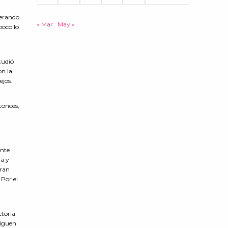
perando
« Mar
May »
poco lo
tudió
on la
ejos.
tonces,
ante
da y
eran
 Por el
ctoria
siguen