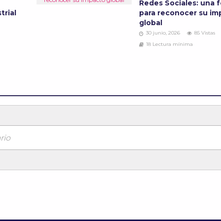
Redes Sociales: una 
trial
para reconocer su im
global
30 junio, 2026
85 Vistas
18 Lectura mínima
rio