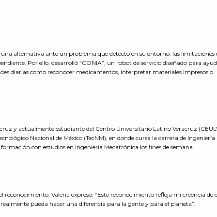
una alternativa ante un problema que detectó en su entorno: las limitaciones 
endiente. Por ello, desarrolló “CONIA”, un robot de servicio diseñado para ayud
dades diarias como reconocer medicamentos, interpretar materiales impresos o
eracruz y actualmente estudiante del Centro Universitario Latino Veracruz (CEU
Tecnológico Nacional de México (TecNM), en donde cursa la carrera de Ingeniería
formación con estudios en Ingeniería Mecatrónica los fines de semana.
o el reconocimiento, Valeria expresó: “Este reconocimiento refleja mi creencia de 
de realmente pueda hacer una diferencia para la gente y para el planeta”.