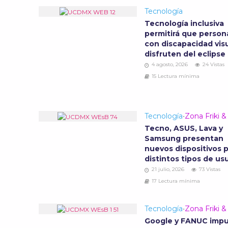
Tecnología
Tecnología inclusiva
permitirá que person
con discapacidad vis
disfruten del eclipse
4 agosto, 2026
24 Vistas
15 Lectura mínima
Tecnología
•
Zona Friki 
Tecno, ASUS, Lava y
Samsung presentan
nuevos dispositivos 
distintos tipos de us
21 julio, 2026
73 Vistas
17 Lectura mínima
Tecnología
•
Zona Friki 
Google y FANUC impu