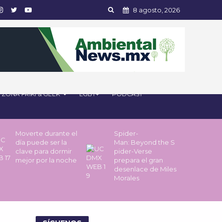
8 agosto, 2026
ZONA FRIKI & GEEK
LGBT+
PODCAST
Moverte durante el
Spider-
día puede ser la
Man: Beyond the S
clave para dormir
pider-Verse
mejor por la noche
prepara el gran
desenlace de Miles
Morales