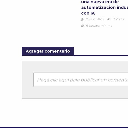
una nueva era de
automatización indus
con IA
17 julio, 2026
57 Vistas
16 Lectura mínima
Agregar comentario
Haga clic aquí para publicar un comenta