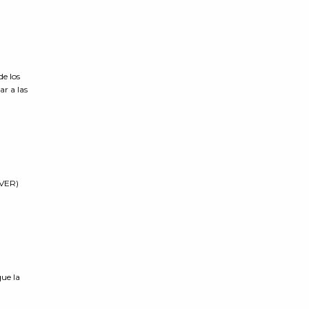
de los
ar a las
LVER)
que la