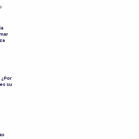
a
•
a
ia
rmar
eza
: ¿Por
 es su
as