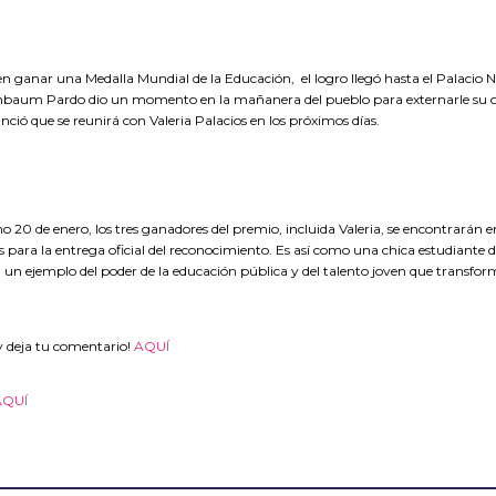
en ganar una Medalla Mundial de la Educación, el logro llegó hasta el Palacio 
einbaum Pardo dio un momento en la mañanera del pueblo para externarle su 
unció que se reunirá con Valeria Palacios en los próximos días.
 20 de enero, los tres ganadores del premio, incluida Valeria, se encontrarán e
 para la entrega oficial del reconocimiento. Es así como una chica estudiante 
n un ejemplo del poder de la educación pública y del talento joven que transfo
y deja tu comentario!
AQUÍ
AQUÍ