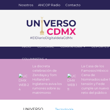
Nosotros
ANCOP Radio
Contacto
INICIO
EDITORIAL
CDMX AHORA
DEPORTES
COLUMNISTAS
La discreta
La Casa de los
celebración de
Famosos México: 
Zendaya y Tom
Cena de
Holland en
Nominados sube l
Inglaterra aviva los
tensión y Fede
rumores sobre su
cumple un nuevo
matrimonio
reto del público
UNIVERSO
Tecnología