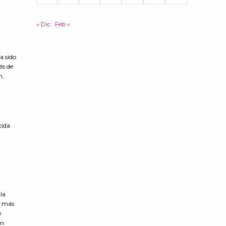
« Dic
Feb »
a sido
és de
n.
cida
la
os más
e
en