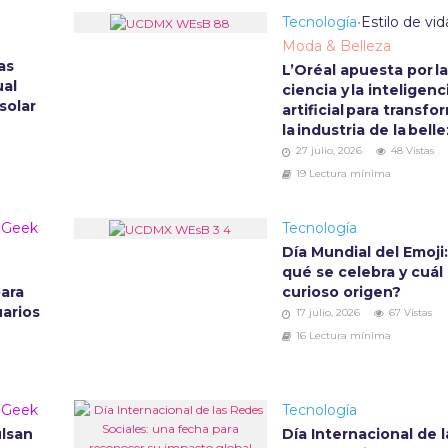
Tecnología
•
Estilo de vid
Moda & Belleza
as
L’Oréal apuesta por l
ual
ciencia y la inteligenc
 solar
artificial para transfo
la industria de la bell
27 julio, 2026
48 Vistas
19 Lectura mínima
& Geek
Tecnología
Día Mundial del Emoji
qué se celebra y cuál
para
curioso origen?
uarios
17 julio, 2026
67 Vistas
16 Lectura mínima
& Geek
Tecnología
lsan
Día Internacional de l