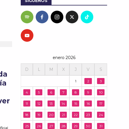
SÍGUENOS
enero 2026
D
L
M
X
J
V
S
da
ía
1
2
3
4
5
6
7
8
9
10
ver
11
12
13
14
15
16
17
18
19
20
21
22
23
24
a
25
26
27
28
29
30
31
icial