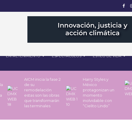
ENTRETENIMIENTO
ESPECTÁCULOS
ESTILO DE VIDA
AICM inicia la fase 2
Harry Styles y
la
de su
México
remodelación
protagonizan un
a
estas son las obras
momento
que transformarán
inolvidable con
las terminales
“Cielito Lindo”