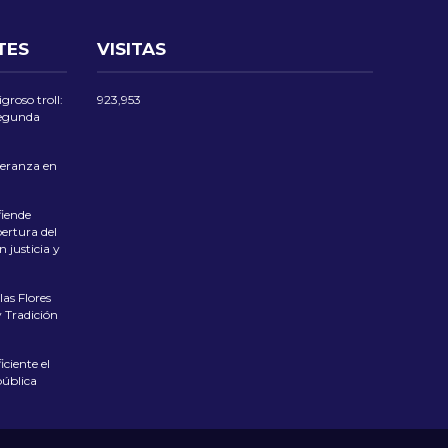
TES
VISITAS
groso troll:
923,953
 segunda
eranza en
iende
ertura del
 justicia y
las Flores
 Tradición
ciente el
pública