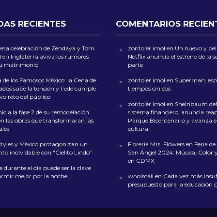
DAS RECIENTES
COMENTARIOS RECIEN
reta celebración de Zendaya y Tom
zoritoler imol
en
Un nuevo y peli
 en Inglaterra aviva los rumores
Netflix anuncia el estreno de la
su matrimonio
parte
 de los Famosos México: la Cena de
zoritoler imol
en
Superman: esp
dos sube la tensión y Fede cumple
tiempos cínicos
o reto del público
zoritoler imol
en
Sheinbaum def
icia la fase 2 de su remodelación
sistema financiero, anuncia reap
on las obras que transformarán las
Parque Bicentenario y avanza en
ales
cultura
Styles y México protagonizan un
Florería Mrs. Flowers
en
Feria de 
o inolvidable con “Cielito Lindo”
San Ángel 2024: Música, Color y
en CDMX
 durante el día puede ser la clave
ormir mejor por la noche
whoiscall
en
Cada vez más insufi
presupuesto para la educación 