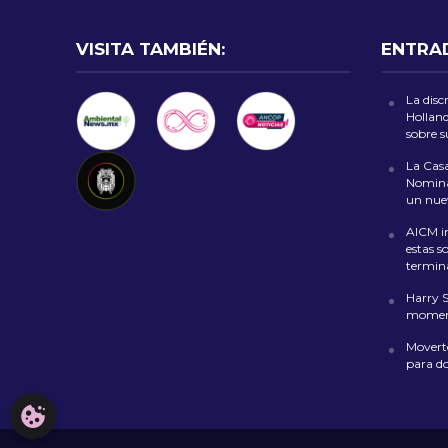
VISITA TAMBIÉN:
ENTRA
La disc
Holland
sobre 
La Casa
Nomina
un nuev
AICM in
estas s
termin
Harry 
moment
Moverte
para d
CONFIGURACIÓN DE COOKIES