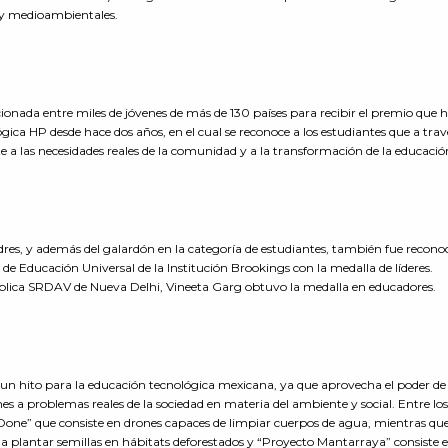
s y medioambientales.
cionada entre miles de jóvenes de más de 130 países para recibir el premio que h
ica HP desde hace dos años, en el cual se reconoce a los estudiantes que a trav
 a las necesidades reales de la comunidad y a la transformación de la educació
es, y además del galardón en la categoría de estudiantes, también fue recono
de Educación Universal de la Institución Brookings con la medalla de líderes.
Pública SRDAV de Nueva Delhi, Vineeta Garg obtuvo la medalla en educadores.
n un hito para la educación tecnológica mexicana, ya que aprovecha el poder de 
iones a problemas reales de la sociedad en materia del ambiente y social. Entre l
Done” que consiste en drones capaces de limpiar cuerpos de agua, mientras qu
a plantar semillas en hábitats deforestados y “Proyecto Mantarraya” consiste 