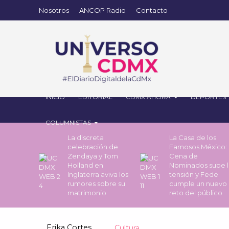
Nosotros
ANCOP Radio
Contacto
INICIO
EDITORIAL
CDMX AHORA
DEPORTES
COLUMNISTAS
La discreta
La Casa de los
celebración de
Famosos México: 
Zendaya y Tom
Cena de
Holland en
Nominados sube l
Inglaterra aviva los
tensión y Fede
rumores sobre su
cumple un nuevo
matrimonio
reto del público
Erika Cortes
Cultura