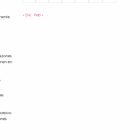
« Dic
Feb »
lmente
a
razones
enen en
.
as
xcesivo
ones