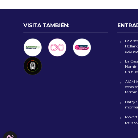
VISITA TAMBIÉN:
ENTRA
La disc
Holland
sobre 
La Casa
Nomina
un nuev
AICM in
estas s
termin
Harry 
moment
Moverte
para d