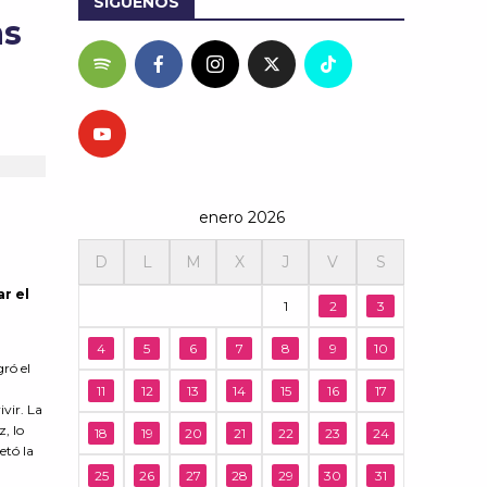
SÍGUENOS
as
enero 2026
D
L
M
X
J
V
S
ar el
1
2
3
4
5
6
7
8
9
10
ró el
11
12
13
14
15
16
17
ivir. La
, lo
18
19
20
21
22
23
24
etó la
25
26
27
28
29
30
31