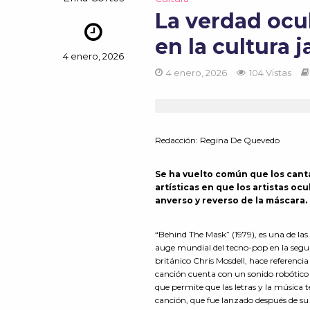
La verdad ocu
en la cultura 
4 enero, 2026
4 enero, 2026
104 Vistas
Redacción:
Regina De Quevedo
Se ha vuelto común que los canta
artísticas en que los artistas o
anverso y reverso de la máscara.
“Behind The Mask” (1979), es una de la
auge mundial del tecno-pop en la segund
británico Chris Mosdell, hace referenci
canción cuenta con un sonido robótico d
que permite que las letras y la música
canción, que fue lanzado después de su