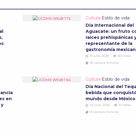
Cultura
•
Estilo de vida
Día Internacional del
al
Aguacate: un fruto c
s,
raíces prehispánicas 
os
representante de la
gastronomía mexica
31 julio, 2026
60 Vistas
16 Lectura mínima
Cultura
•
Estilo de vida
Día Nacional del Tequi
tancia
bebida que conquistó
les en
mundo desde Méxic
 y
24 julio, 2026
31 Vistas
15 Lectura mínima