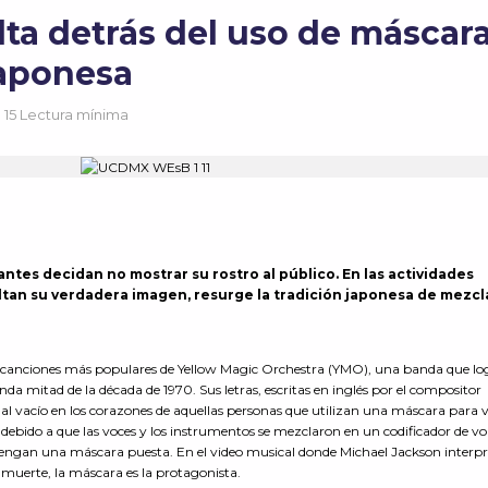
lta detrás del uso de máscar
japonesa
15 Lectura mínima
ntes decidan no mostrar su rostro al público. En las actividades
cultan su verdadera imagen, resurge la tradición japonesa de mezcl
s canciones más populares de Yellow Magic Orchestra (YMO), una banda que log
a mitad de la década de 1970. Sus letras, escritas en inglés por el compositor
a al vacío en los corazones de aquellas personas que utilizan una máscara para v
ebido a que las voces y los instrumentos se mezclaron en un codificador de voz
 tengan una máscara puesta. En el video musical donde Michael Jackson interpr
 muerte, la máscara es la protagonista.