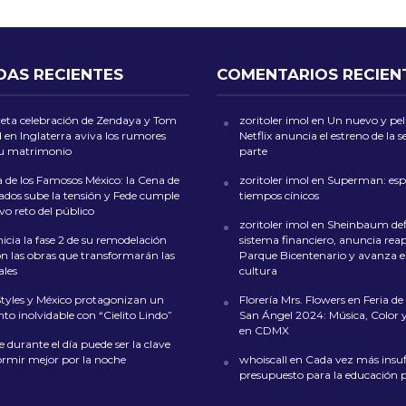
DAS RECIENTES
COMENTARIOS RECIEN
reta celebración de Zendaya y Tom
zoritoler imol
en
Un nuevo y peli
 en Inglaterra aviva los rumores
Netflix anuncia el estreno de la
su matrimonio
parte
 de los Famosos México: la Cena de
zoritoler imol
en
Superman: esp
dos sube la tensión y Fede cumple
tiempos cínicos
o reto del público
zoritoler imol
en
Sheinbaum def
icia la fase 2 de su remodelación
sistema financiero, anuncia reap
on las obras que transformarán las
Parque Bicentenario y avanza en
ales
cultura
Styles y México protagonizan un
Florería Mrs. Flowers
en
Feria de 
o inolvidable con “Cielito Lindo”
San Ángel 2024: Música, Color y
en CDMX
 durante el día puede ser la clave
ormir mejor por la noche
whoiscall
en
Cada vez más insufi
presupuesto para la educación 