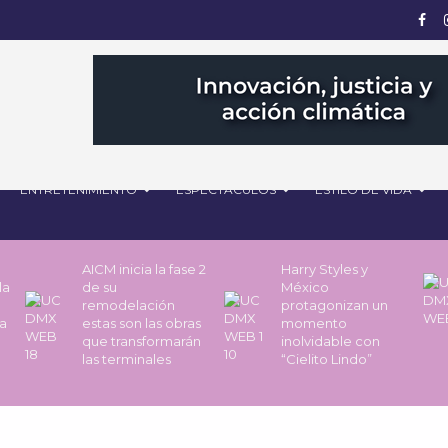
ENTRETENIMIENTO
ESPECTÁCULOS
ESTILO DE VIDA
AICM inicia la fase 2
Harry Styles y
la
de su
México
remodelación
protagonizan un
a
estas son las obras
momento
que transformarán
inolvidable con
las terminales
“Cielito Lindo”