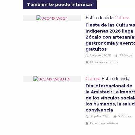
También te puede interesar
Estilo de vida
•
Cultura
Fiesta de las Culturas
Indígenas 2026 llega 
Zócalo con artesanía
gastronomía y event
gratuitos
5 agosto, 2026
22 Vistas
19 Lectura mínima
Cultura
•
Estilo de vida
Día Internacional de
la Amistad : La impor
de los vínculos socia
los humanos, la salud
convivencia
30 julio, 2026
58 Vistas
15 Lectura mínima