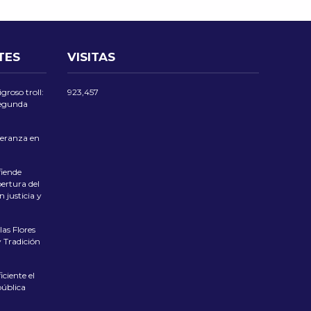
TES
VISITAS
groso troll:
923,457
 segunda
eranza en
iende
ertura del
 justicia y
las Flores
 Tradición
ciente el
pública