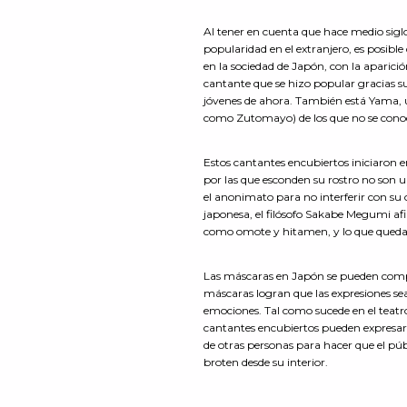
Al tener en cuenta que hace medio sigl
popularidad en el extranjero, es posib
en la sociedad de Japón, con la aparic
cantante que se hizo popular gracias su
jóvenes de ahora. También está Yama, 
como Zutomayo) de los que no se conoce 
Estos cantantes encubiertos iniciaron e
por las que esconden su rostro no so
el anonimato para no interferir con su 
japonesa, el filósofo Sakabe Megumi af
como omote y hitamen, y lo que queda al 
Las máscaras en Japón se pueden compr
máscaras logran que las expresiones sea
emociones. Tal como sucede en el teatro
cantantes encubiertos pueden expresar su
de otras personas para hacer que el púb
broten desde su interior.