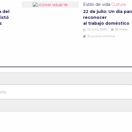
Estilo de vida
•
Cultura
a del
22 de julio: Un día par
istó
reconocer
s
al trabajo doméstico
22 julio, 2026
36 Vistas
15 Lectura mínima
rio