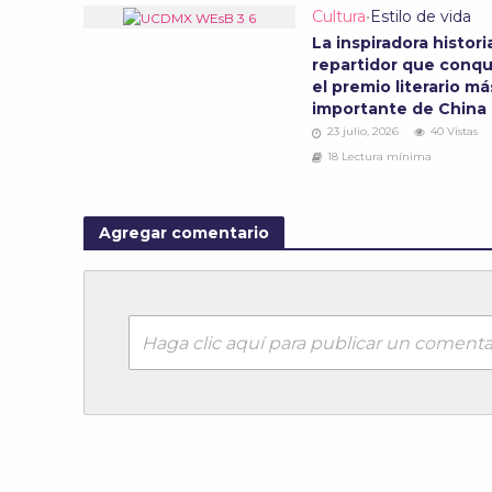
Cultura
•
Estilo de vida
La inspiradora histori
repartidor que conqu
el premio literario má
importante de China
23 julio, 2026
40 Vistas
18 Lectura mínima
Agregar comentario
Haga clic aquí para publicar un comenta