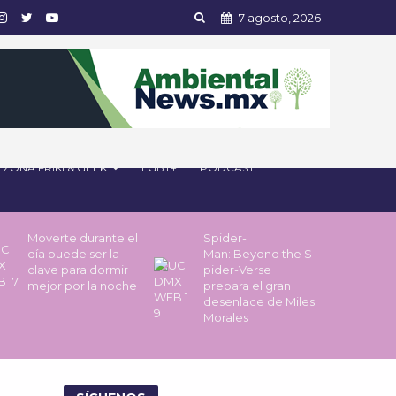
7 agosto, 2026
ZONA FRIKI & GEEK
LGBT+
PODCAST
Moverte durante el
Spider-
día puede ser la
Man: Beyond the S
clave para dormir
pider-Verse
mejor por la noche
prepara el gran
desenlace de Miles
Morales