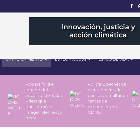
ENTRETENIMIENTO
ESPECTÁCULOS
ESTILO DE VIDA
Rob Halford el
Policía Cibernética
legado del
alerta por fraude
de
vocalista de Judas
con falsas multas en
Priest que
rentas de
transformó la
inmuebles en la
o
imagen del heavy
CDMX
metal