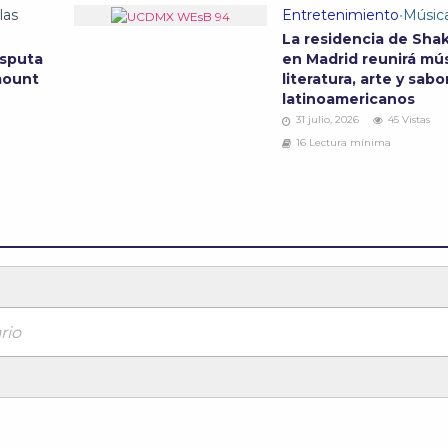
las
Entretenimiento
•
Músic
La residencia de Shak
isputa
en Madrid reunirá mús
mount
literatura, arte y sabo
latinoamericanos
31 julio, 2026
45 Vistas
16 Lectura mínima
rio