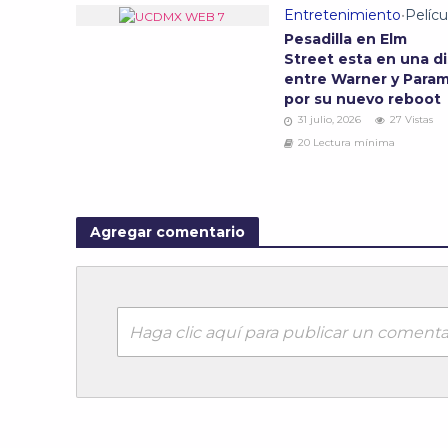
Entretenimiento
•
Pelícu
Pesadilla en Elm
Street esta en una d
entre Warner y Para
por su nuevo reboot
31 julio, 2026
27 Vistas
20 Lectura mínima
Agregar comentario
Haga clic aquí para publicar un comenta