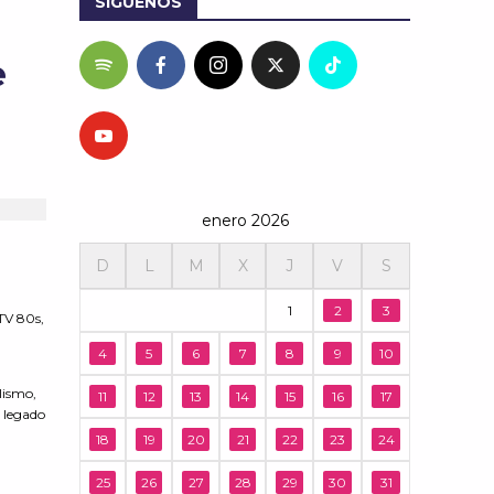
SÍGUENOS
e
enero 2026
D
L
M
X
J
V
S
1
2
3
TV 80s,
4
5
6
7
8
9
10
lismo,
11
12
13
14
15
16
17
 legado
18
19
20
21
22
23
24
25
26
27
28
29
30
31