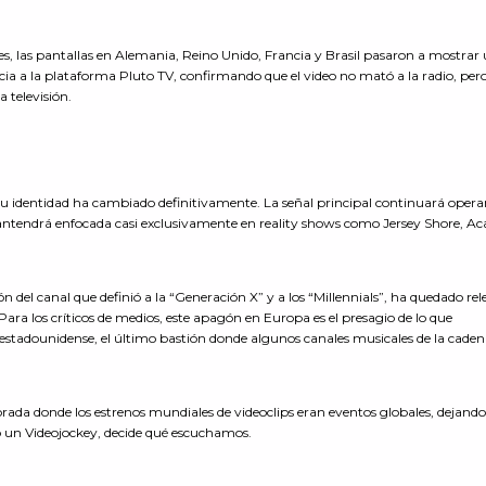
ones, las pantallas en Alemania, Reino Unido, Francia y Brasil pasaron a mostrar
encia a la plataforma Pluto TV, confirmando que el video no mató a la radio, per
a televisión.
 identidad ha cambiado definitivamente. La señal principal continuará opera
antendrá enfocada casi exclusivamente en reality shows como Jersey Shore, A
n del canal que definió a la “Generación X” y a los “Millennials”, ha quedado re
ra los críticos de medios, este apagón en Europa es el presagio de lo que
estadounidense, el último bastión donde algunos canales musicales de la cade
orada donde los estrenos mundiales de videoclips eran eventos globales, dejand
o un Videojockey, decide qué escuchamos.