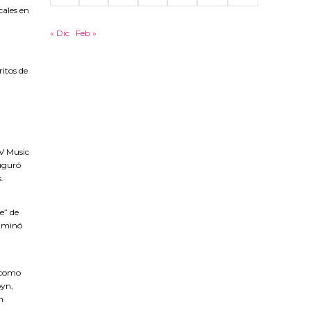
cales en
« Dic
Feb »
ritos de
TV Music
auguró
.
e” de
ulminó
a como
byn,
n