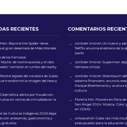
DAS RECIENTES
COMENTARIOS RECIEN
-Man: Beyond the Spider-Verse
zoritoler imol
en
Un nuevo y peli
 el gran desenlace de Miles Morales
Netflix anuncia el estreno de la
parte
a de los Famosos
 Noche de nominaciones y el reto
zoritoler imol
en
Superman: esp
ados” cambian el rumbo del reality
tiempos cínicos
ford el legado del vocalista de Judas
zoritoler imol
en
Sheinbaum def
que transformó la imagen del heavy
sistema financiero, anuncia reap
Parque Bicentenario y avanza en
cultura
 Cibernética alerta por fraude con
multas en rentas de inmuebles en la
Florería Mrs. Flowers
en
Feria de 
San Ángel 2024: Música, Color y
en CDMX
de las Culturas Indígenas 2026 llega
lo con artesanías, gastronomía y
whoiscall
en
Cada vez más insufi
s gratuitos
presupuesto para la educación 