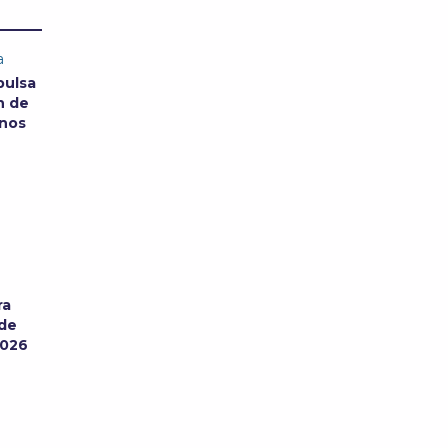
a
pulsa
n de
anos
ra
 de
2026