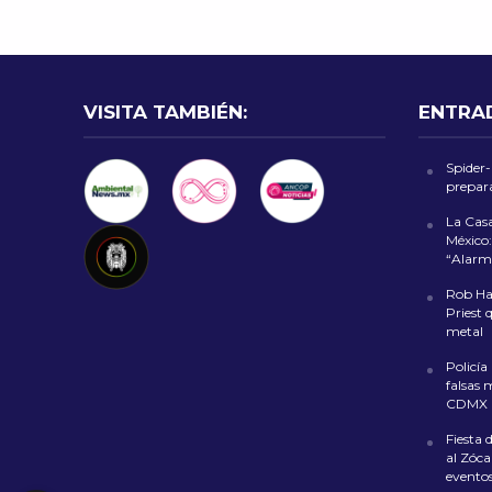
VISITA TAMBIÉN:
ENTRA
Spider
prepara
La Cas
México:
“Alarm
Rob Hal
Priest 
metal
Policía
falsas 
CDMX
Fiesta 
al Zóca
evento