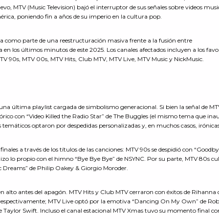
o, MTV (Music Television) bajó el interruptor de sus señales sobre videos musi
rica, poniendo fin a años de su imperio en la cultura pop.
da como parte de una reestructuración masiva frente a la fusión entre
en los últimos minutos de este 2025. Los canales afectados incluyen a los favo
MTV 90s, MTV 00s, MTV Hits, Club MTV, MTV Live, MTV Music y NickMusic.
 una última playlist cargada de simbolismo generacional. Si bien la señal de M
histórico con “Video Killed the Radio Star” de The Buggles (el mismo tema que in
ales temáticos optaron por despedidas personalizadas y, en muchos casos, irónicas
inales a través de los títulos de las canciones: MTV 90s se despidió con “Goodby
 hizo lo propio con el himno “Bye Bye Bye” de NSYNC. Por su parte, MTV 80s c
ic Dreams” de Philip Oakey & Giorgio Moroder.
ta en alto antes del apagón. MTV Hits y Club MTV cerraron con éxitos de Rihann
 respectivamente; MTV Live optó por la emotiva “Dancing On My Own” de Ro
 Taylor Swift. Incluso el canal estacional MTV Xmas tuvo su momento final co