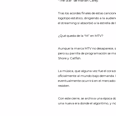
“The Star” de Mariah Carey.
Tras los acordes finales de estas canci
logotipo estático, dirigiendo a la audi
el streaming sí absorbió a la estrella de l
¿Qué queda de la “M” en MTV?
Aunque la marca MTV no desaparece, su
pero su parrilla de programación se m
Shore y Catfish.
La música, que alguna vez fue el corazó
oficialmente al mundo bajo demanda. Pa
eventualmente ocurrirá en el mercado 
resisten.
Con este cierre, se archiva una época d
una nueva era donde el algoritmo, y n