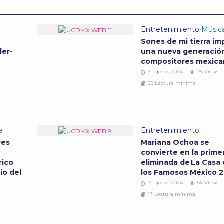
Entretenimiento
•
Músic
Sones de mi tierra im
der-
una nueva generació
compositores mexic
3 agosto, 2026
25 Vistas
25 Lectura mínima
a
Entretenimiento
res
Mariana Ochoa se
convierte en la prime
rico
eliminada de La Casa
io del
los Famosos México 
3 agosto, 2026
56 Vistas
17 Lectura mínima