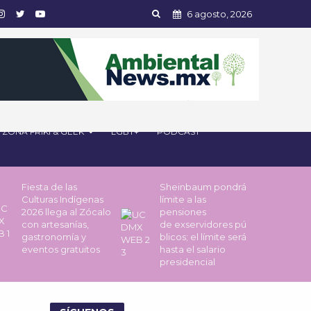
6 agosto, 2026
ZONA FRIKI & GEEK
LGBT+
PODCAST
Fiesta de las
Sheinbaum pondrá
Culturas Indígenas
límite a las
2026 llega al Zócalo
pensiones
con artesanías,
de exservidores pú
gastronomía y
blicos; el límite será
eventos gratuitos
hasta el salario
presidencial