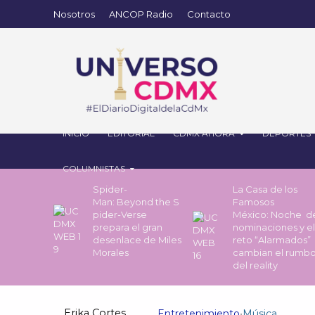
Nosotros
ANCOP Radio
Contacto
INICIO
EDITORIAL
CDMX AHORA
DEPORTES
COLUMNISTAS
Spider-
La Casa de los
Man: Beyond the S
Famosos
pider-Verse
México: Noche 
prepara el gran
nominaciones y el
desenlace de Miles
reto “Alarmados”
Morales
cambian el rumb
del reality
Erika Cortes
Entretenimiento
•
Música