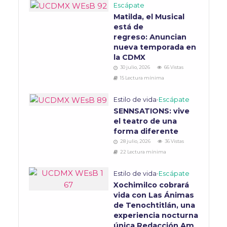
Escápate
Matilda, el Musical
está de
regreso: Anuncian
nueva temporada en
la CDMX
30 julio, 2026
66 Vistas
15 Lectura mínima
Estilo de vida
•
Escápate
SENNSATIONS: vive
el teatro de una
forma diferente
28 julio, 2026
36 Vistas
22 Lectura mínima
Estilo de vida
•
Escápate
Xochimilco cobrará
vida con Las Ánimas
de Tenochtitlán, una
experiencia nocturna
única Redacción Am