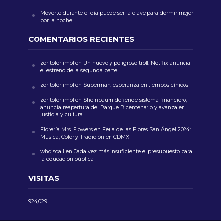
Moverte durante el día puede ser la clave para dormir mejor
por la noche
COMENTARIOS RECIENTES
zoritoler imol
en
Un nuevo y peligroso troll: Netflix anuncia
el estreno de la segunda parte
zoritoler imol
en
Superman: esperanza en tiempos cínicos
zoritoler imol
en
Sheinbaum defiende sistema financiero,
anuncia reapertura del Parque Bicentenario y avanza en
justicia y cultura
Florería Mrs. Flowers
en
Feria de las Flores San Ángel 2024:
Música, Color y Tradición en CDMX
whoiscall
en
Cada vez más insuficiente el presupuesto para
la educación pública
VISITAS
924,029