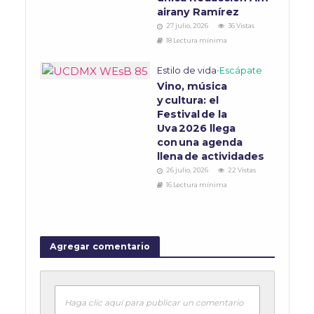
airany Ramírez
27 julio, 2026
36 Vistas
18 Lectura mínima
Estilo de vida
•
Escápate
Vino, música
y cultura: el
Festival de la
Uva 2026 llega
con una agenda
llena de actividades
26 julio, 2026
22 Vistas
16 Lectura mínima
Agregar comentario
Haga clic aquí para publicar un comentario