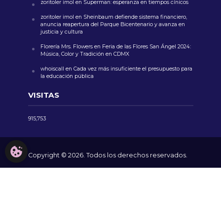
zoritoler imol
en
Superman: esperanza en tiempos cínicos
zoritoler imol
en
Sheinbaum defiende sistema financiero,
anuncia reapertura del Parque Bicentenario y avanza en
justicia y cultura
Florería Mrs. Flowers
en
Feria de las Flores San Ángel 2024:
Música, Color y Tradición en CDMX
whoiscall
en
Cada vez más insuficiente el presupuesto para
la educación pública
VISITAS
915,753
CONFIGURACIÓN DE COOKIES
Copyright © 2026. Todos los derechos reservados.
AVISO LEGAL
NOSOTROS
CONTACTO
POLÍTICA DE COOKIES
POLÍTICA DE PRIVACIDAD