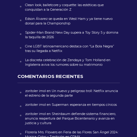
Clean look, balletcore y coquette: las estéticas que
conquistan a la Generación Z
Edson Álvarez se queda en West Ham y ya tiene nuevo
dorsal para la Championship
Spider-Man Brand New Day supera a Toy Story 5 y domina
la taquilla de 2026
Cine LGBT latinoamericano destaca con “La Bola Negra”
tras su llegada a Netflix
La discreta celebración de Zendaya y Tom Holland en
Inglaterra aviva los rumores sobre su matrimonio
COMENTARIOS RECIENTES
zoritoler imol
en
Un nuevo y peligroso troll: Netflix anuncia
el estreno de la segunda parte
zoritoler imol
en
Superman: esperanza en tiempos cínicos
zoritoler imol
en
Sheinbaum defiende sistema financiero,
anuncia reapertura del Parque Bicentenario y avanza en
justicia y cultura
Florería Mrs. Flowers
en
Feria de las Flores San Ángel 2024:
Música, Color y Tradición en CDMX