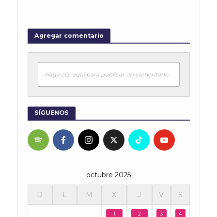
Agregar comentario
Haga clic aquí para publicar un comentario
SÍGUENOS
octubre 2025
D
L
M
X
J
V
S
1
2
3
4