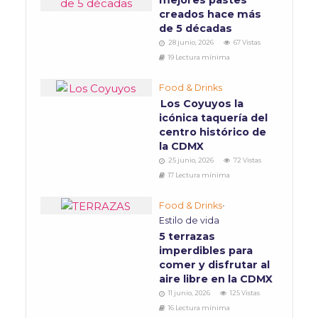
mejores pastes
creados hace más
de 5 décadas
28 junio, 2026
67 Vistas
19 Lectura mínima
Food & Drinks
Los Coyuyos la
icónica taquería del
centro histórico de
la CDMX
25 junio, 2026
72 Vistas
17 Lectura mínima
Food & Drinks
•
Estilo de vida
5 terrazas
imperdibles para
comer y disfrutar al
aire libre en la CDMX
11 junio, 2026
125 Vistas
16 Lectura mínima