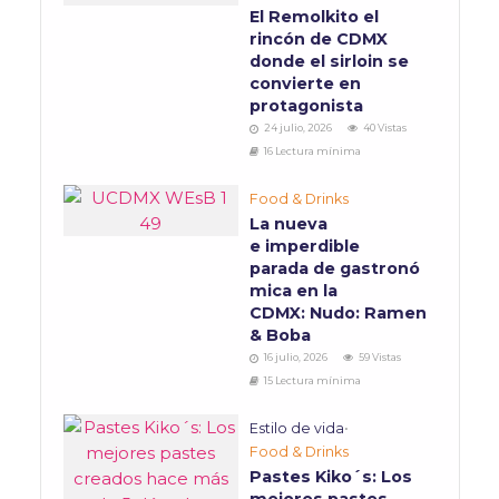
El Remolkito el
rincón de CDMX
donde el sirloin se
convierte en
protagonista
24 julio, 2026
40 Vistas
16 Lectura mínima
Food & Drinks
La nueva
e imperdible
parada de gastronó
mica en la
CDMX: Nudo: Ramen
& Boba
16 julio, 2026
59 Vistas
15 Lectura mínima
Estilo de vida
•
Food & Drinks
Pastes Kiko´s: Los