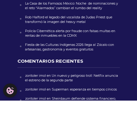
La Casa de los Famosos México: Noche de nominaciones y
el reto “Alarmados” cambian el rumbo del reality
Rob Halford el legado del vocalista de Judas Priest que
transformó la imagen del heavy metal
Policía Cibernética alerta por fraude con falsas multas en
rentas de inmuebles en la CDMX
Fiesta de las Culturas Indígenas 2026 llega al Zócalo con
artesanías, gastronomía y eventos gratuitos
COMENTARIOS RECIENTES
zoritoler imol
en
Un nuevo y peligroso troll: Netflix anuncia
el estreno de la segunda parte
CONFIGURACIÓN DE COOKIES
zoritoler imol
en
Superman: esperanza en tiempos cínicos
zoritoler imol
en
Sheinbaum defiende sistema financiero,
anuncia reapertura del Parque Bicentenario y avanza en
justicia y cultura
Florería Mrs. Flowers
en
Feria de las Flores San Ángel 2024:
Música, Color y Tradición en CDMX
whoiscall
en
Cada vez más insuficiente el presupuesto para
la educación pública