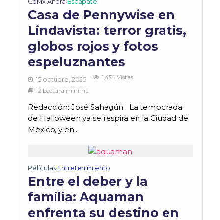
CdMx Ahora
Escápate
•
Casa de Pennywise en
Lindavista: terror gratis,
globos rojos y fotos
espeluznantes
1,454 Vistas
15 octubre, 2025
12 Lectura mínima
Redacción: José Sahagún La temporada
de Halloween ya se respira en la Ciudad de
México, y en...
Películas
Entretenimiento
•
Entre el deber y la
familia: Aquaman
enfrenta su destino en