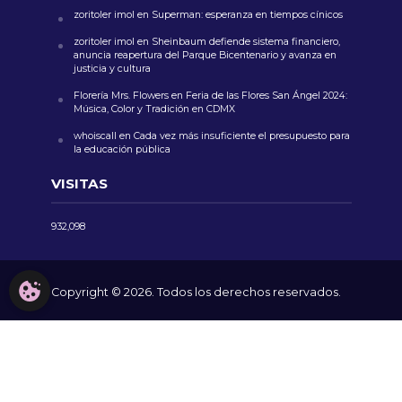
zoritoler imol
en
Superman: esperanza en tiempos cínicos
zoritoler imol
en
Sheinbaum defiende sistema financiero,
anuncia reapertura del Parque Bicentenario y avanza en
justicia y cultura
Florería Mrs. Flowers
en
Feria de las Flores San Ángel 2024:
Música, Color y Tradición en CDMX
whoiscall
en
Cada vez más insuficiente el presupuesto para
la educación pública
VISITAS
932,098
CONFIGURACIÓN DE COOKIES
Copyright © 2026. Todos los derechos reservados.
AVISO LEGAL
NOSOTROS
CONTACTO
POLÍTICA DE COOKIES
POLÍTICA DE PRIVACIDAD