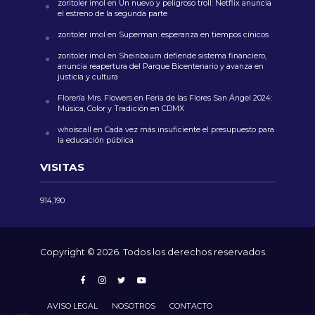
zoritoler imol
en
Un nuevo y peligroso troll: Netflix anuncia
el estreno de la segunda parte
zoritoler imol
en
Superman: esperanza en tiempos cínicos
zoritoler imol
en
Sheinbaum defiende sistema financiero,
anuncia reapertura del Parque Bicentenario y avanza en
justicia y cultura
Florería Mrs. Flowers
en
Feria de las Flores San Ángel 2024:
Música, Color y Tradición en CDMX
whoiscall
en
Cada vez más insuficiente el presupuesto para
la educación pública
VISITAS
914,190
Copyright © 2026. Todos los derechos reservados.
AVISO LEGAL
NOSOTROS
CONTACTO