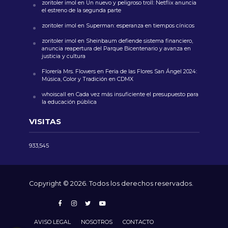
zoritoler imol
en
Un nuevo y peligroso troll: Netflix anuncia
el estreno de la segunda parte
zoritoler imol
en
Superman: esperanza en tiempos cínicos
zoritoler imol
en
Sheinbaum defiende sistema financiero,
anuncia reapertura del Parque Bicentenario y avanza en
justicia y cultura
Florería Mrs. Flowers
en
Feria de las Flores San Ángel 2024:
Música, Color y Tradición en CDMX
whoiscall
en
Cada vez más insuficiente el presupuesto para
la educación pública
VISITAS
933,545
Copyright © 2026. Todos los derechos reservados.
AVISO LEGAL
NOSOTROS
CONTACTO